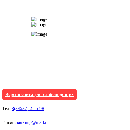
АУ "Культура и мол
Исетского муниципа
Версия сайта для слабовидящих
Тел:
8(34537) 21-5-98
E-mail:
iaukimp@mail.ru