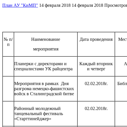
План АУ "КиМП"
14 февраля 2018
14 февраля 2018
Просмотров
№ п/
Наименование
Дата проведения
Мес
п
мероприятия
Планерки с директорами и
Каждый вторник
А
специалистами УК райцентра
и четверг
Мероприятия в рамках Дня
02.02.2018г.
Библ
разгрома немецко-фашистских
войск в Сталинградской битве
Районный молодежный
02.02.2018г.
танцевальный фестиваль
«Старттинейджер»