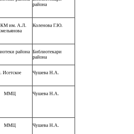
района
КМ им. А.Л.
Коленова Г.Ю.
Емельянова
иотеки района
Библиотекари
района
с. Исетское
Чушева Н.А.
ММЦ
Чушева Н.А.
ММЦ
Чушева Н.А.