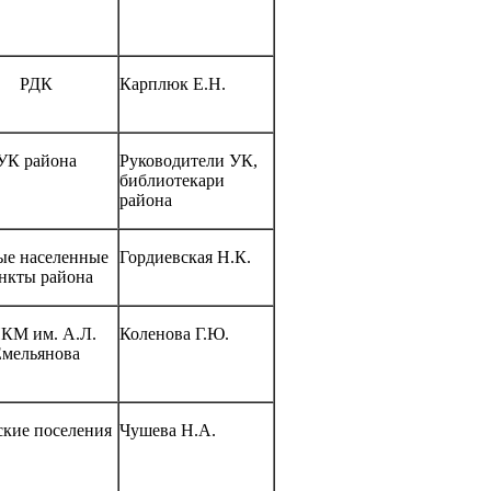
РДК
Карплюк Е.Н.
УК района
Руководители УК,
библиотекари
района
е населенные
Гордиевская Н.К.
нкты района
КМ им. А.Л.
Коленова Г.Ю.
Емельянова
ские поселения
Чушева Н.А.