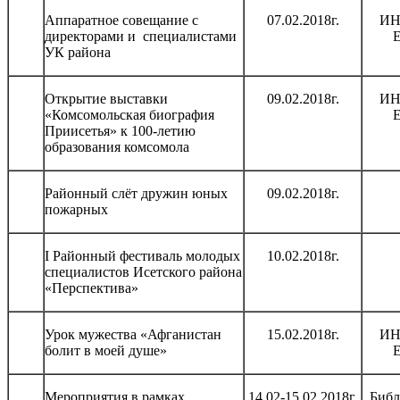
Аппаратное совещание с
07.02.2018г.
ИН
директорами и специалистами
УК района
Открытие выставки
09.02.2018г.
ИН
«Комсомольская биография
Приисетья» к 100-летию
образования комсомола
Районный слёт дружин юных
09.02.2018г.
пожарных
I Районный фестиваль молодых
10.02.2018г.
специалистов Исетского района
«Перспектива»
Урок мужества «Афганистан
15.02.2018г.
ИН
болит в моей душе»
Мероприятия в рамках
14.02-15.02.2018г.
Библ