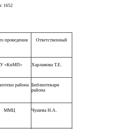
: 1652
то проведения
Ответственный
У «КиМП»
Харламова Т.Е.
иотеки района
Библиотекари
района
ММЦ
Чушева Н.А.