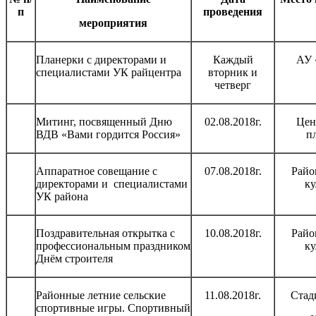
п
проведения
мероприятия
Планерки с директорами и
Каждый
АУ
специалистами УК райцентра
вторник и
четверг
Митинг, посвященный Дню
02.08.2018г.
Цен
ВДВ «Вами гордится Россия»
п
Аппаратное совещание с
07.08.2018г.
Райо
директорами и специалистами
ку
УК района
Поздравительная открытка с
10.08.2018г.
Райо
профессиональным праздником
ку
Днём строителя
Районные летние сельские
11.08.2018г.
Стад
спортивные игры. Спортивный