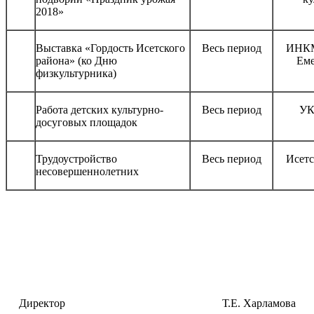
2018»
Выставка «Гордость Исетского
Весь период
ИНКМ
района» (ко Дню
Еме
физкультурника)
Работа детских культурно-
Весь период
УК
досуговых площадок
Трудоустройство
Весь период
Исетс
несовершеннолетних
Директор Т.Е. Харламова