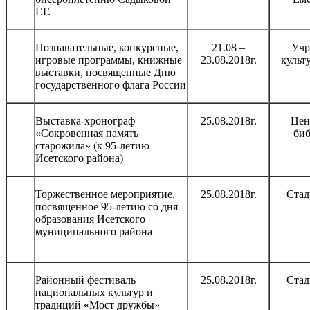
Г.Г.
Познавательные, конкурсные,
21.08 –
Учр
игровые программы, книжные
23.08.2018г.
культ
выставки, посвященные Дню
государственного флага России
Выставка-хронограф
25.08.2018г.
Цен
«Сокровенная память
биб
старожила» (к 95-летию
Исетского района)
Торжественное мероприятие,
25.08.2018г.
Ста
посвященное 95-летию со дня
образования Исетского
муниципального района
Районный фестиваль
25.08.2018г.
Ста
национальных культур и
традиций «Мост дружбы»