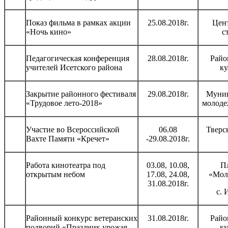
Показ фильма в рамках акции
25.08.2018г.
Цен
«Ночь кино»
с
Педагогическая конференция
28.08.2018г.
Райо
учителей Исетского района
ку
Закрытие районного фестиваля
29.08.2018г.
Муни
«Трудовое лето-2018»
молоде
Участие во Всероссийской
06.08
Тверс
Вахте Памяти «Кречет»
-29.08.2018г.
Работа кинотеатра под
03.08, 10.08,
П
открытым небом
17.08, 24.08,
«Мол
31.08.2018г.
с. 
Районный конкурс ветеранских
31.08.2018г.
Райо
подворий «Праздник урожая
ку