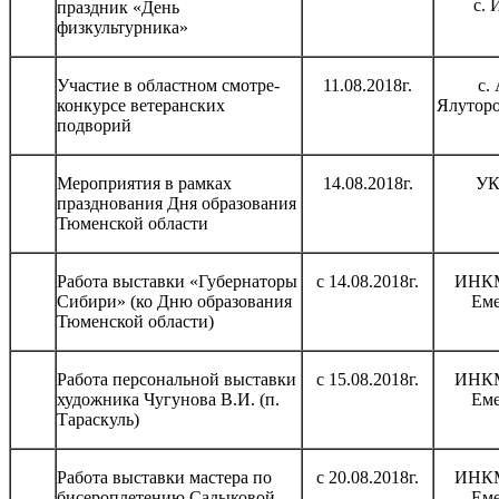
с. 
праздник «День
физкультурника»
Участие в областном смотре-
11.08.2018г.
с.
конкурсе ветеранских
Ялуторо
подворий
Мероприятия в рамках
14.08.2018г.
УК
празднования Дня образования
Тюменской области
Работа выставки «Губернаторы
с 14.08.2018г.
ИНКМ
Сибири» (ко Дню образования
Еме
Тюменской области)
Работа персональной выставки
с 15.08.2018г.
ИНКМ
художника Чугунова В.И. (п.
Еме
Тараскуль)
Работа выставки мастера по
с 20.08.2018г.
ИНКМ
бисероплетению Садыковой
Еме