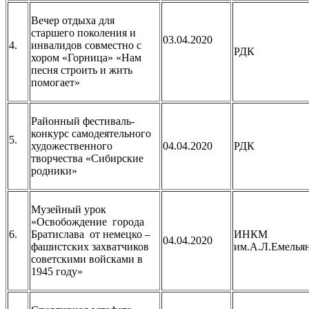
Вечер отдыха для
старшего поколения и
03.04.2020
4.
инвалидов совместно с
РДК
хором «Горница» «Нам
песня строить и жить
помогает»
Районный фестиваль-
конкурс самодеятельного
5.
художественного
04.04.2020
РДК
творчества «Сибирские
родники»
Музейный урок
«Освобождение города
6.
Братислава от немецко –
ИНКМ
04.04.2020
фашистских захватчиков
им.А.Л.Емелья
советскими войсками в
1945 году»