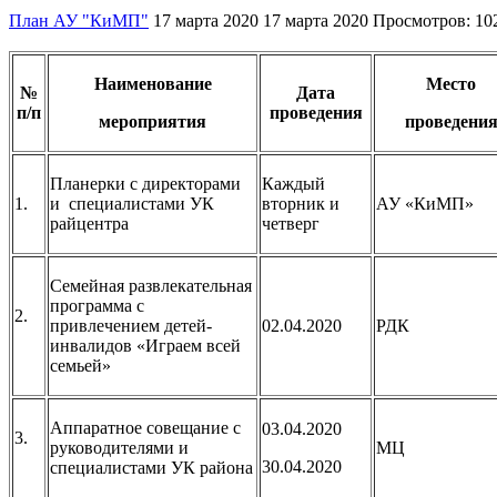
План АУ "КиМП"
17 марта 2020
17 марта 2020
Просмотров: 10
Наименование
Место
№
Дата
п/п
проведения
мероприятия
проведени
Планерки с директорами
Каждый
1.
и специалистами УК
вторник и
АУ «КиМП»
райцентра
четверг
Семейная развлекательная
программа с
2.
привлечением детей-
02.04.2020
РДК
инвалидов «Играем всей
семьей»
Аппаратное совещание с
03.04.2020
3.
руководителями и
МЦ
30.04.2020
специалистами УК района