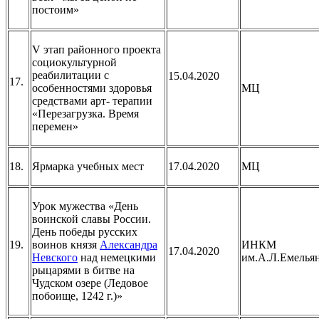
постоим»
V этап районного проекта
социокультурной
реабилитации с
15.04.2020
17.
особенностями здоровья
МЦ
средствами арт- терапии
«Перезагрузка. Время
перемен»
18.
Ярмарка учебных мест
17.04.2020
МЦ
Урок мужества «День
воинской славы России.
День победы русских
19.
воинов князя
Александра
ИНКМ
17.04.2020
Невского
над немецкими
им.А.Л.Емелья
рыцарями в битве на
Чудском озере (Ледовое
побоище, 1242 г.)»