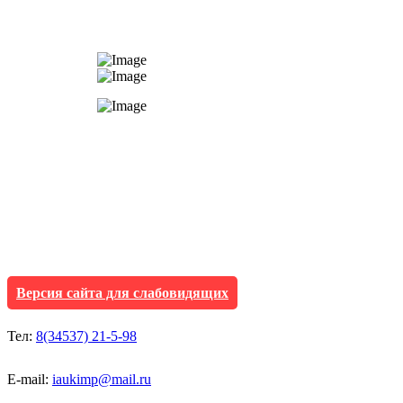
АУ "Культура и мол
Исетского муниципа
Версия сайта для слабовидящих
Тел:
8(34537) 21-5-98
E-mail:
iaukimp@mail.ru