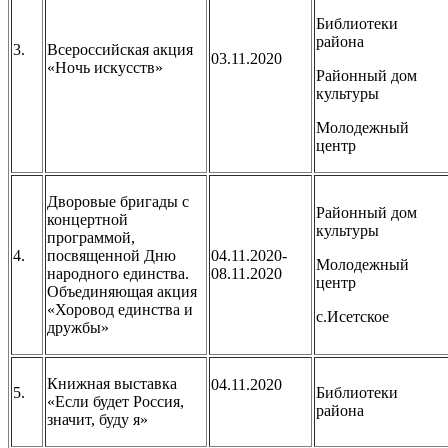
Библиотеки
района
3.
Всероссийская акция
03.11.2020
«Ночь искусств»
Районный дом
культуры
Молодежный
центр
Дворовые бригады с
Районный дом
концертной
культуры
программой,
4.
посвященной Дню
04.11.2020-
Молодежный
народного единства.
08.11.2020
центр
Объединяющая акция
«Хоровод единства и
с.Исетское
дружбы»
Книжная выставка
04.11.2020
5.
Библиотеки
«Если будет Россия,
района
значит, буду я»