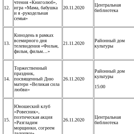
чтения «Книголюб»,
Центральная
12.
игра «Мама, бабушка
20.11.2020
библиотека
и я -рукодельная
семья»
Кинодень в рамках
всемирного дня
Районный дом
13.
21.11.2020
телевидения «Фильм,
культуры
фильм, фильм…»
Торжественный
Районный дом
праздник,
культуры
14.
посвященный Дню
26.11.2020
матери «Великая сила
15:00
любви»
Юношеский клуб
«Ровесник»,
поэтическая акция
Центральная
15.
26.11.2020
«Разгладим
библиотека
морщинки, согреем
ладошки»