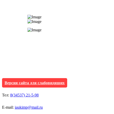
АУ "Культура и мол
Исетского муниципа
Версия сайта для слабовидящих
Тел:
8(34537) 21-5-98
E-mail:
iaukimp@mail.ru