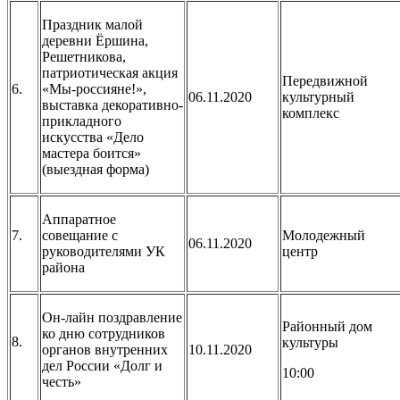
Праздник малой
деревни Ёршина,
Решетникова,
патриотическая акция
Передвижной
6.
«Мы-россияне!»,
06.11.2020
культурный
выставка декоративно-
комплекс
прикладного
искусства «Дело
мастера боится»
(выездная форма)
Аппаратное
7.
совещание с
Молодежный
06.11.2020
руководителями УК
центр
района
Он-лайн поздравление
Районный дом
ко дню сотрудников
8.
культуры
органов внутренних
10.11.2020
дел России «Долг и
10:00
честь»