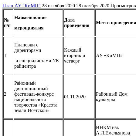
План АУ "КиМП"
28 октября 2020
28 октября 2020
Просмотров
Наименование
№
Дата
Место проведени
п/п
проведения
мероприятия
Планерки с
Каждый
директорами
1.
вторник и
АУ «КиМП»
и специалистами УК
четверг
райцентра
Районный
дистанционный
2.
фестиваль-конкурс
Районный Дом
01.11.2020
национального
культуры
творчества «Красота
земли Исетской»
ИНКМ им.
А.Л.Емельянова