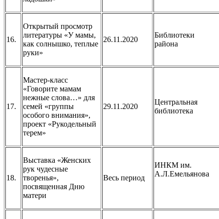
Открытый просмотр
литературы «У мамы,
Библиотеки
16.
26.11.2020
как солнышко, теплые
района
руки»
Мастер-класс
«Говорите мамам
нежные слова…» для
Центральная
17.
семей «группы
29.11.2020
библиотека
особого внимания»,
проект «Рукодельный
терем»
Выставка «Женских
ИНКМ им.
рук чудесные
А.Л.Емельянова
18.
творенья»,
Весь период
посвященная Дню
матери