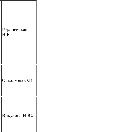
Гордиевская
Н.К.
Осколкова О.В.
Викулова Н.Ю.