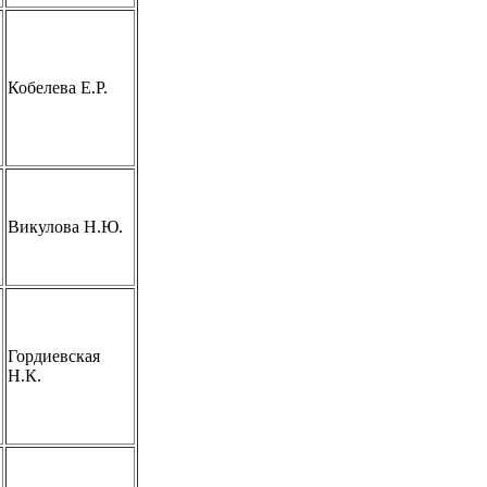
Кобелева Е.Р.
Викулова Н.Ю.
Гордиевская
Н.К.