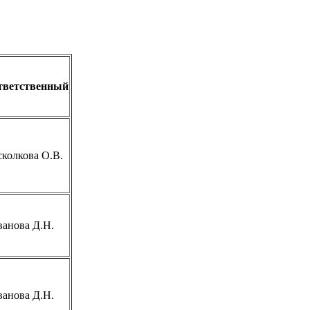
тветственный
колкова О.В.
анова Д.Н.
анова Д.Н.