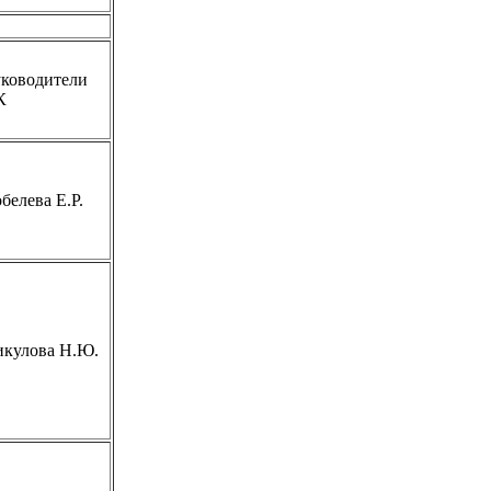
ководители
К
белева Е.Р.
икулова Н.Ю.