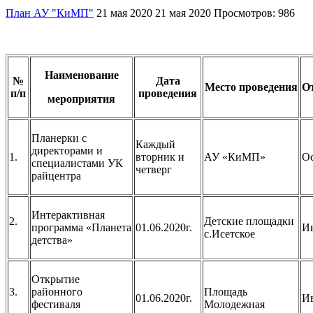
План АУ "КиМП"
21 мая 2020
21 мая 2020
Просмотров: 986
Наименование
№
Дата
Место проведения
О
п/п
проведения
мероприятия
Планерки с
Каждый
директорами и
1.
вторник и
АУ «КиМП»
Ос
специалистами УК
четверг
райцентра
Интерактивная
2.
Детские площадки
программа «Планета
01.06.2020г.
Ив
с.Исетское
детства»
Открытие
3.
районного
Площадь
01.06.2020г.
Ив
фестиваля
Молодежная