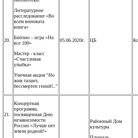
Литературное
расследование «Во
всем виновата
книга»
Библио – игра «На
20.
05.06.2020г.
ЦБ
Ко
все 100»
Мастер - класс
«Счастливая
улыбка»
Уличная акция "Но
жив талант,
бессмертен гений!.."
Концертная
программа,
21.
посвященная Дню
независимости
Районный Дом
России «Лучше нет
культуры
земли родной!»
Площадь