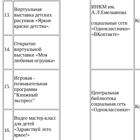
ИНКМ им.
Виртуальная
А.Л.Емельянова
13.
выставка детских
рисунков «Яркие
Ко
социальные сети
краски детства».
«Одноклассники»
«ВКонтакте»
Открытие
14.
виртуальной
выставки «Моя
любимая игрушка»
Игровая -
познавательная
15.
программа
Центральная
"Книжный
библиотека
экспресс"
социальная сеть
Ко
«Одноклассники»
Видео мастер-класс
для детей
«Здравствуй лето
16.
яркое!»