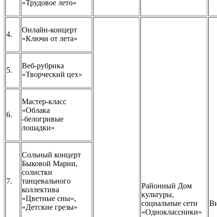
«Трудовое лето»
Онлайн-концерт
4.
«Ключи от лета»
Веб-рубрика
5.
«Творческий цех»
Мастер-класс
«Облака
6.
-белогривые
лошадки»
Сольный концерт
Быковой Марии,
солистки
7.
танцевального
Районный Дом
коллектива
культуры,
«Цветные сны»,
социальные сети
В
«Детские грезы»
«Одноклассники»