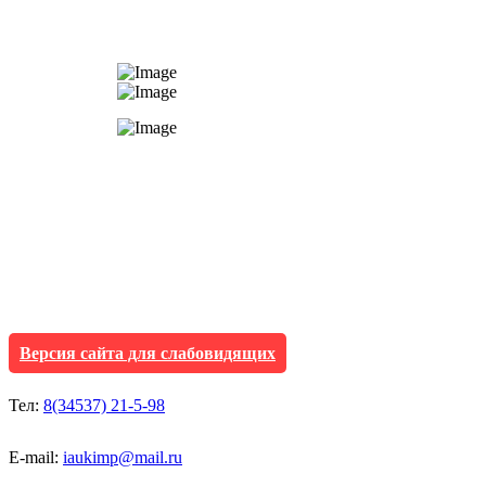
АУ "Культура и мол
Исетского муниципа
Версия сайта для слабовидящих
Тел:
8(34537) 21-5-98
E-mail:
iaukimp@mail.ru