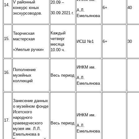
V районный
20.09 –
14.
конкурс юных
6+
40
А.Л.
30.09.2021 г.
экскурсоводов.
Емельянова
Каждый
Творческая
15.
четверг
мастерская
ИСШ №1
6+
30
месяца
«Умелые ручки»
10.00 ч.
ИНКМ им.
Пополнение
16.
музейных
Весь период
А.Л.
коллекций
Емельянова
Занесение данных
о музейном фонде
Исетского
ИНКМ им.
народного
17.
краеведческого
Весь период
А.Л.
музея им. Л.Л.
Емельянова
Емельянова в