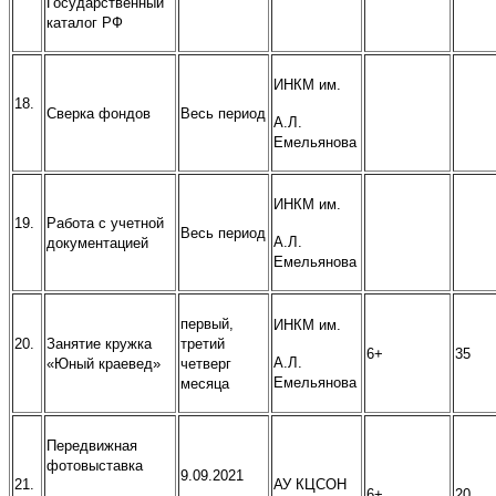
Государственный
каталог РФ
ИНКМ им.
18.
Сверка фондов
Весь период
А.Л.
Емельянова
ИНКМ им.
19.
Работа с учетной
Весь период
А.Л.
документацией
Емельянова
первый,
ИНКМ им.
20.
Занятие кружка
третий
6+
35
А.Л.
«Юный краевед»
четверг
Емельянова
месяца
Передвижная
фотовыставка
9.09.2021
21.
АУ КЦСОН
6+
20