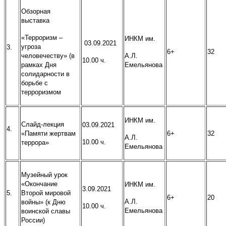
Обзорная
выставка
«Терроризм –
ИНКМ им.
03.09.2021
угроза
3.
6+
32
человечеству» (в
А.Л.
10.00 ч.
рамках Дня
Емельянова
солидарности в
борьбе с
терроризмом
ИНКМ им.
Слайд-лекция
03.09.2021
4.
«Памяти жертвам
6+
32
А.Л.
10.00 ч.
террора»
Емельянова
Музейный урок
«Окончание
ИНКМ им.
3.09.2021
5.
Второй мировой
6+
20
А.Л.
войны» (к Дню
10.00 ч.
Емельянова
воинской славы
России)