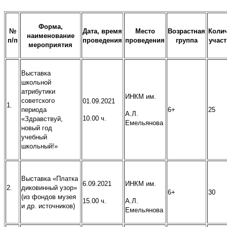
Форма,
№
Дата, время
Место
Возрастная
Коли
наименование
п/п
проведения
проведения
группа
учас
мероприятия
Выставка
школьной
атрибутики
ИНКМ им.
советского
01.09.2021
1.
периода
6+
25
А.Л.
10.00 ч.
«Здравствуй,
Емельянова
новый год
учебный
школьный!»
Выставка «Платка
6.09.2021
ИНКМ им.
2.
диковинный узор»
6+
30
(из фондов музея
15.00 ч.
А.Л.
и др. источников)
Емельянова