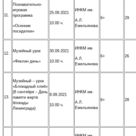
Познавательно-
игровая
ИНКМ им.
25.09.2021
11.
программа
6+
29
А.Л.
10.00 ч.
«Осенние
Емельянова
посиделки»
ИНКМ им.
Музейный урок
30.09.2021
12.
6+
26
А.Л.
«Феклин день»
10.00 ч.
Емельянова
Музейный – урок
«Блокадный хлеб»
(8 сентября – День
ИНКМ им.
8.09.2021
13.
памяти жертв
6+
28
А.Л.
блокады
10.00 ч.
Емельянова
Ленинграда)
ИНКМ им.