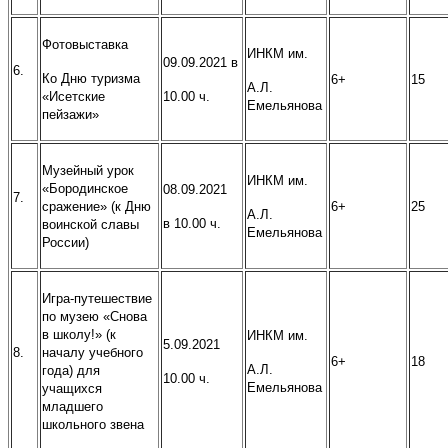
Фотовыставка
ИНКМ им.
09.09.2021 в
6.
Ко Дню туризма
6+
15
А.Л.
«Исетские
10.00 ч.
Емельянова
пейзажи»
Музейный урок
ИНКМ им.
«Бородинское
08.09.2021
7.
сражение» (к Дню
6+
25
А.Л.
в 10.00 ч.
воинской славы
Емельянова
России)
Игра-путешествие
по музею «Снова
в школу!» (к
ИНКМ им.
5.09.2021
8.
началу учебного
6+
18
А.Л.
года) для
10.00 ч.
Емельянова
учащихся
младшего
школьного звена