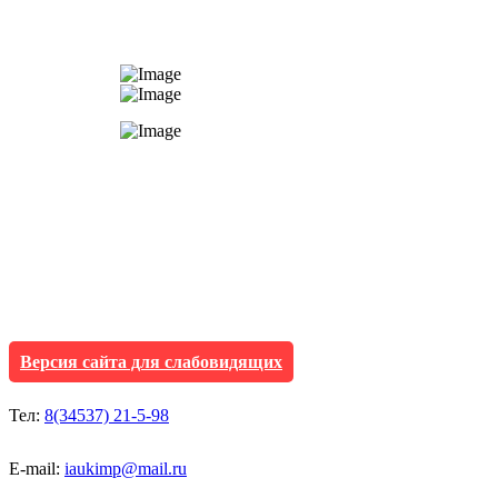
АУ "Культура и мол
Исетского муниципа
Версия сайта для слабовидящих
Тел:
8(34537) 21-5-98
E-mail:
iaukimp@mail.ru