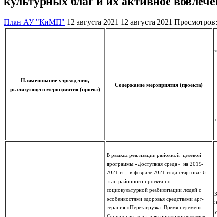
культурных благ и их активное вовлече
План АУ "КиМП"
12 августа 2021
12 августа 2021
Просмотров:
э
Наименование учреждения,
Содержание мероприятия (проекта)
реализующего мероприятия (проект)
В рамках реализации районной целевой
программы «Доступная среда» на 2019-
2021 гг., в феврале 2021 года стартовал 6
этап районного проекта по
социокультурной реабилитации людей с
З
особенностями здоровья средствами арт-
3
терапии «Перезагрузка. Время перемен».
у
Социальная адаптация инвалидов является