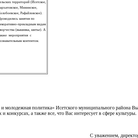
ельских территорий (Исетское,
архатовское, Мининское,
олобоевское, Рафайловское).
роводились занятия по
екоративно-прикладным видам
ворчества (вышивка, шитье). А
акже мероприятия с
ознавательным контентом.
а и молодежная политика» Исетского муниципального района В
 конкурсах, а также все, что Вас интересует в сфере культуры.
С уважением, директо