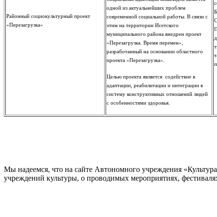
с
одной из актуальнейших проблем
Б
Районный социокультурный проект
современной социальной работы. В связи с
С
«Перезагрузка»
этим на территории Исетского
П
муниципального района внедрен проект
д
«Перезагрузка. Время перемен»,
т
разработанный на основании областного
т
проекта «Перезагрузка».
п
Целью проекта является содействие в
адаптации, реабилитации и интеграции в
систему конструктивных отношений людей
с особенностями здоровья.
Мы надеемся, что на сайте Автономного учреждения «Культур
учреждений культуры, о проводимых мероприятиях, фестивалях и