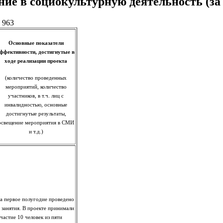
ние в социокультурную деятельность (за 
 963
Основные показатели
ффективности, достигнутые в
ходе реализации проекта
(количество проведенных
мероприятий, количество
участников, в т.ч. лиц с
инвалидностью, основные
достигнутые результаты,
освещение мероприятия в СМИ
и т.д.)
а первое полугодие проведено
 занятия. В проекте принимали
частие 10 человек из пяти