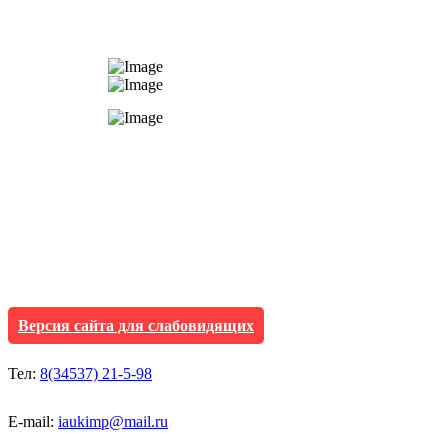
АУ "Культура и мол
Исетского муниципа
Версия сайта для слабовидящих
Тел:
8(34537) 21-5-98
E-mail:
iaukimp@mail.ru