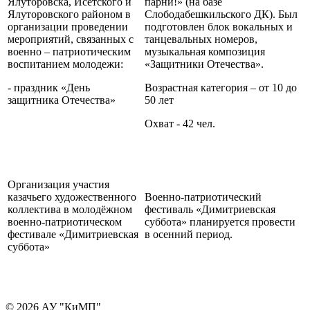
Ялуторовска, Исетского и
парни!» (на базе
Ялуторовского районом в
Слободабешкильского ДК). Был
организации проведении
подготовлен блок вокальных и
мероприятий, связанных с
танцевальных номеров,
военно – патриотическим
музыкальная композиция
воспитанием молодежи:
«Защитники Отечества».
- праздник «День
Возрастная категория – от 10 до
защитника Отечества»
50 лет
Охват - 42 чел.
Организация участия
казачьего художественного
Военно-патриотический
коллектива в молодёжном
фестиваль «Димитриевская
военно-патриотическом
суббота» планируется провести
фестивале «Димитриевская
в осенний период.
суббота»
© 2026 АУ "КиМП"