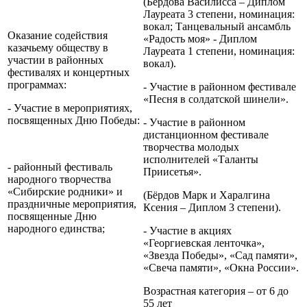
(Бердова Василисса – Диплом
Лауреата 3 степени, номинация:
вокал; Танцевальный ансамбль
Оказание содействия
«Радость моя» - Диплом
казачьему обществу в
Лауреата 1 степени, номинация:
участии в районных
вокал).
фестивалях и концертных
программах:
- Участие в районном фестивале
«Песня в солдатской шинели».
- Участие в мероприятиях,
посвященных Дню Победы:
- Участие в районном
дистанционном фестивале
творчества молодых
исполнителей «Таланты
- районный фестиваль
Приисетья».
народного творчества
«Сибирские родники» и
(Бёрдов Марк и Харалгина
праздничные мероприятия,
Ксения – Диплом 3 степени).
посвященные Дню
народного единства;
- Участие в акциях
«Георгиевская ленточка»,
«Звезда Победы», «Сад памяти»,
«Свеча памяти», «Окна России».
Возрастная категория – от 6 до
55 лет