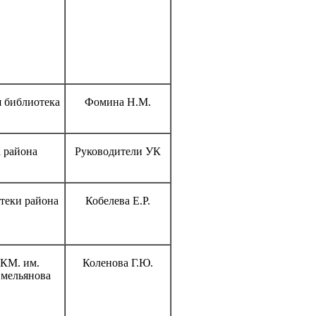
я библиотека
Фомина Н.М.
 района
Руководители УК
теки района
Кобелева Е.Р.
КМ. им.
Коленова Г.Ю.
мельянова