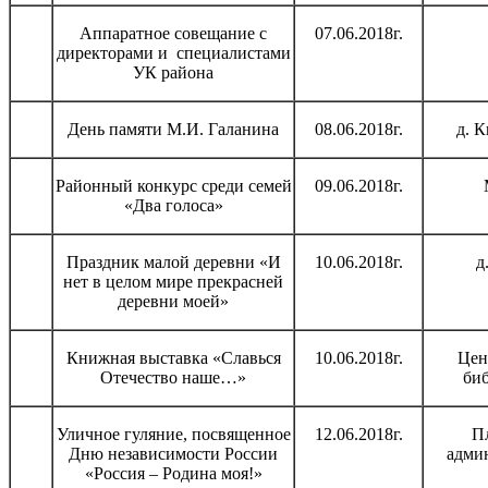
Аппаратное совещание с
07.06.2018г.
директорами и специалистами
УК района
День памяти М.И. Галанина
08.06.2018г.
д. 
Районный конкурс среди семей
09.06.2018г.
«Два голоса»
Праздник малой деревни «И
10.06.2018г.
д
нет в целом мире прекрасней
деревни моей»
Книжная выставка «Славься
10.06.2018г.
Цен
Отечество наше…»
би
Уличное гуляние, посвященное
12.06.2018г.
П
Дню независимости России
адми
«Россия – Родина моя!»