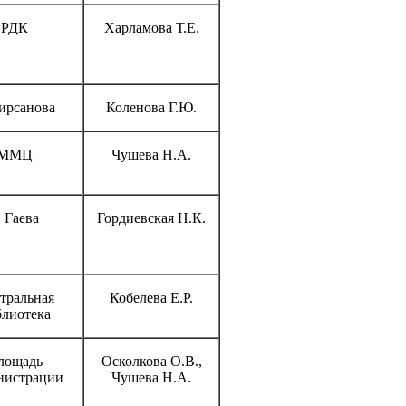
РДК
Харламова Т.Е.
Кирсанова
Коленова Г.Ю.
ММЦ
Чушева Н.А.
. Гаева
Гордиевская Н.К.
тральная
Кобелева Е.Р.
блиотека
лощадь
Осколкова О.В.,
нистрации
Чушева Н.А.