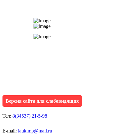
АУ "Культура и мол
Исетского муниципа
Версия сайта для слабовидящих
Тел:
8(34537) 21-5-98
E-mail:
iaukimp@mail.ru