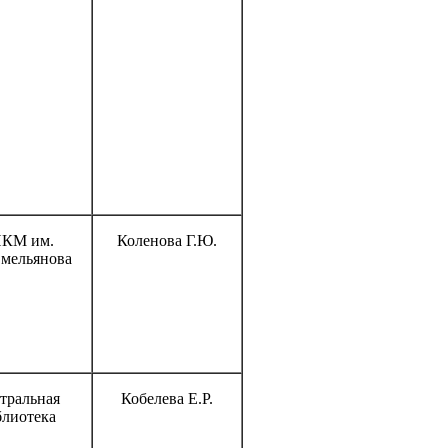
КМ им.
Коленова Г.Ю.
мельянова
тральная
Кобелева Е.Р.
блиотека