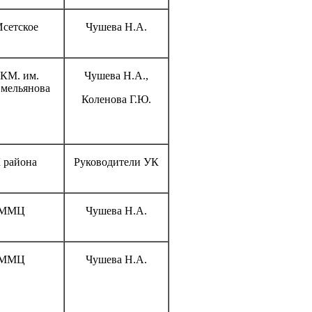
Исетское
Чушева Н.А.
КМ. им.
Чушева Н.А.,
мельянова
Коленова Г.Ю.
 района
Руководители УК
ММЦ
Чушева Н.А.
ММЦ
Чушева Н.А.