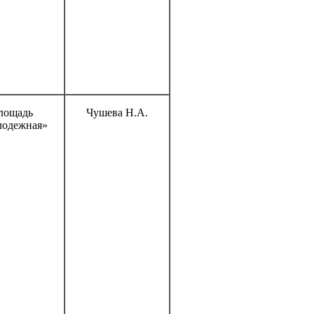
лощадь
Чушева Н.А.
одежная»