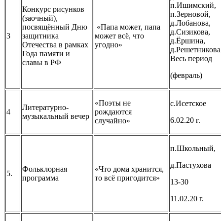
п.Ишимский,
Конкурс рисунков
п.Зерновой,
(заочный),
д.Лобанова,
посвящённый Дню
«Папа может, папа
д.Сизикова,
3
защитника
может всё, что
д.Ёршина,
Отечества в рамках
угодно»
д.Решетникова
Года памяти и
Весь период
славы в РФ
(февраль)
«Поэты не
с.Исетское
Литературно-
4
рождаются
музыкальный вечер
6.02.20 г.
случайно»
п.Школьный,
д.Пастухова
Фольклорная
«Что дома хранится,
5.
программа
то всё пригодится»
13-30
11.02.20 г.