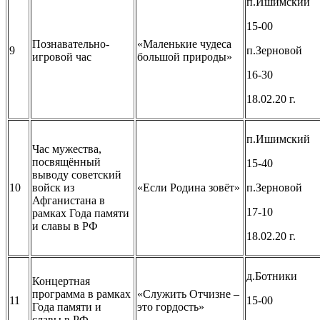
п.Ишимский
15-00
Познавательно-
«Маленькие чудеса
9
п.Зерновой
игровой час
большой природы»
16-30
18.02.20 г.
п.Ишимский
Час мужества,
посвящённый
15-40
выводу советский
10
войск из
«Если Родина зовёт»
п.Зерновой
Афганистана в
17-10
рамках Года памяти
и славы в РФ
18.02.20 г.
д.Ботники
Концертная
программа в рамках
«Служить Отчизне –
11
15-00
Года памяти и
это гордость»
славы в РФ