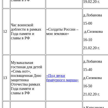
19.02.20 г.
д.Лобанова
15-00
Час воинской
доблести в рамках
«Солдаты России –
12
д.Сизикова
Года памяти и
мои земляки»
славы в РФ
16-10
21.02.20 г.
д.Лобанова
Музыкальная
гостиная для детей
15-40
«Семь нот»,
посвященная Дню
«Под звуки
13
д.Сизикова
защитника
бравурного марша»
Отечества рамках
16-50
Года памяти и
славы в РФ
21.02.20 г.
д.Кирсанова