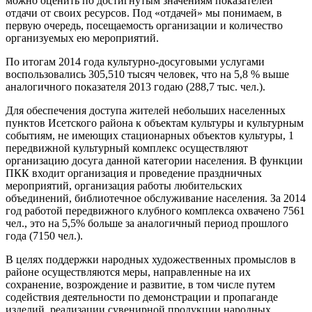
можно оценить по достигнутым значениям показателей
отдачи от своих ресурсов. Под «отдачей» мы понимаем, в
первую очередь, посещаемость организации и количество
организуемых ею мероприятий.
По итогам 2014 года культурно-досуговыми услугами
воспользовались 305,510 тысяч человек, что на 5,8 % выше
аналогичного показателя 2013 годаю (288,7 тыс. чел.).
Для обеспечения доступа жителей небольших населенных
пунктов Исетского района к объектам культуры и культурным
событиям, не имеющих стационарных объектов культуры, 1
передвижной культурный комплекс осуществляют
организацию досуга данной категории населения. В функции
ПКК входит организация и проведение праздничных
мероприятий, организация работы любительских
объединений, библиотечное обслуживание населения. За 2014
год работой передвижного клубного комплекса охвачено 7561
чел., это на 5,5% больше за аналогичный период прошлого
года (7150 чел.).
В целях поддержки народных художественных промыслов в
районе осуществляются меры, направленные на их
сохранение, возрождение и развитие, в том числе путем
содействия деятельности по демонстрации и пропаганде
изделий, реализации сувенирной продукции народных