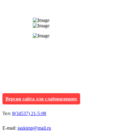
АУ "Культура и мол
Исетского муниципа
Версия сайта для слабовидящих
Тел:
8(34537) 21-5-98
E-mail:
iaukimp@mail.ru