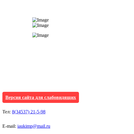
АУ "Культура и мол
Исетского муниципа
Версия сайта для слабовидящих
Тел:
8(34537) 21-5-98
E-mail:
iaukimp@mail.ru