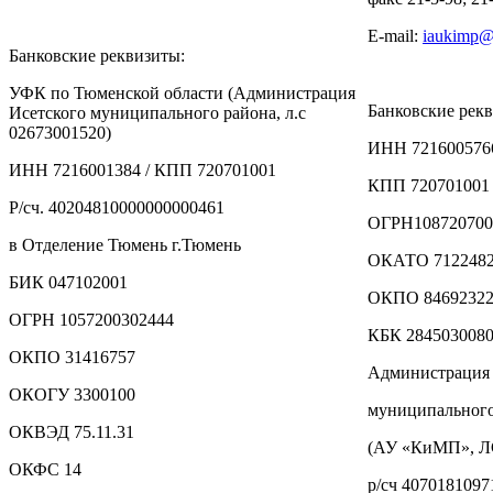
E-mail:
iaukimp​
Банковские реквизиты:
УФК по Тюменской области (Администрация
Банковские рек
Исетского муниципального района, л.с
02673001520)
ИНН 721600576
ИНН 7216001384 / КПП 720701001
КПП 720701001
Р/сч. 40204810000000000461
ОГРН108720700
в Отделение Тюмень г.Тюмень
ОКАТО 7122482
БИК 047102001
ОКПО 8469232
ОГРН 1057200302444
КБК 2845030080
ОКПО 31416757
Администрация 
ОКОГУ 3300100
муниципальног
ОКВЭД 75.11.31
(АУ «КиМП», 
ОКФС 14
р/сч 407018109