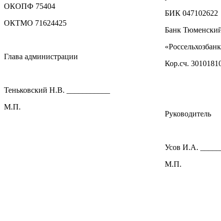
ОКОПФ 75404
БИК 047102622
ОКТМО 71624425
Банк Тюменски
«Россельхозбанк
Глава администрации
Кор.сч. 301018
Теньковский Н.В. ___________
М.П.
Руководитель
Усов И.А. ____
М.П.