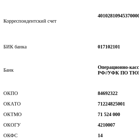
4010281094537000
Корреспондентский счет
БИК банка
017102101
Операционно-касс
Банк
РФ//УФК ПО ТЮ
ОКПО
84692322
ОКАТО
71224825001
ОКТМО
71 524 000
ОКОГУ
4210007
ОКФС
14