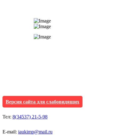
АУ "Культура и мол
Исетского муниципа
Версия сайта для слабовидящих
Тел:
8(34537) 21-5-98
E-mail:
iaukimp@mail.ru