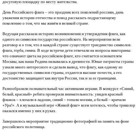
досуговую площадку по месту жительства.
День Российского флага – это праздник всех поколений россиян, дань
уважения истории отечества и повод рассказать подрастающему
поколению о том, что мы живём в великой стране.
Ведущая рассказала историю возникновения и утверждения флага, как
одного из символов государства российского. На мероприятии вели
разговор и о том, что в каждой стране существует триединство символов:
флага, герба, гимна. В ходе встречи дети отвечали на вопросы викторины:
что означают цвета на российском флаге, кто считается основателем
Москвы, как наша Родина называлась в древности. Юные патриоты страны
узнали много интересного и сделали вывод, что флагу, как одному из
государственных символов страны, отдаются высшие почести, а его
достоинство защищают как внутри России, так и за ее границами.
Разнообразили познавательный час активными играми. В конкурсе «Синий,
белый, красный» ребята проверили внимательность: увидев красный
флажок – хлопали в ладоши, синий – топали ногами, а белый – кричали
«Ура!». А в музыкальной игре «Живой флаг» всем хотелось, чтобы триколор
оказался именно у них в руках.
Завершилось мероприятие традиционно фотографией на память на фоне
российского полотнища.