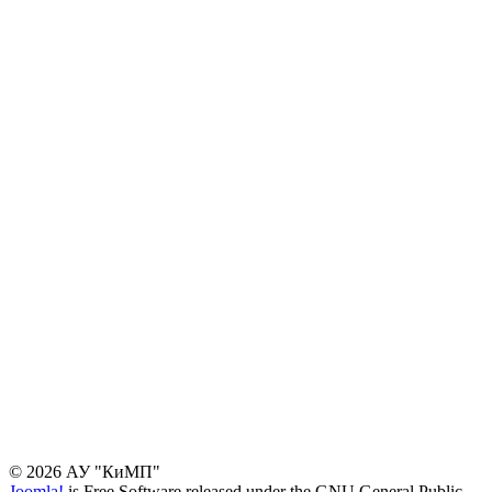
© 2026 АУ "КиМП"
Joomla!
is Free Software released under the GNU General Public