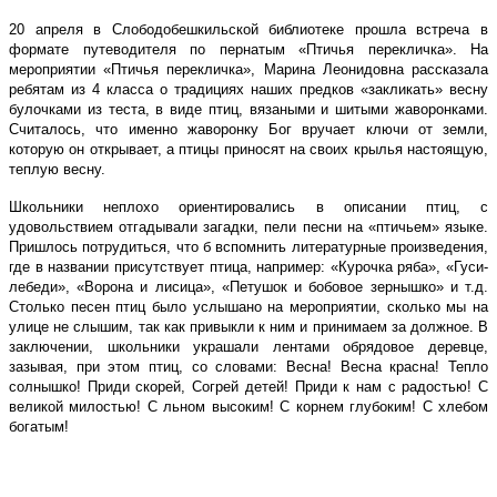
20 апреля в Слободобешкильской библиотеке прошла встреча в
формате путеводителя по пернатым «Птичья перекличка».
На
мероприятии «Птичья перекличка», Марина Леонидовна рассказала
ребятам из 4 класса о традициях наших предков «закликать» весну
булочками из теста, в виде птиц, вязаными и шитыми жаворонками.
Считалось, что именно жаворонку Бог вручает ключи от земли,
которую он открывает, а птицы приносят на своих крылья настоящую,
теплую весну.
Школьники неплохо ориентировались в описании птиц, с
удовольствием отгадывали загадки, пели песни на «птичьем» языке.
Пришлось потрудиться, что б вспомнить литературные произведения,
где в названии присутствует птица, например: «Курочка ряба», «Гуси-
лебеди», «Ворона и лисица», «Петушок и бобовое зернышко» и т.д.
Столько песен птиц было услышано на мероприятии, сколько мы на
улице не слышим, так как привыкли к ним и принимаем за должное. В
заключении, школьники украшали лентами обрядовое деревце,
зазывая, при этом птиц, со словами: Весна! Весна красна! Тепло
солнышко! Приди скорей, Согрей детей! Приди к нам с радостью! С
великой милостью! С льном высоким! С корнем глубоким! С хлебом
богатым!