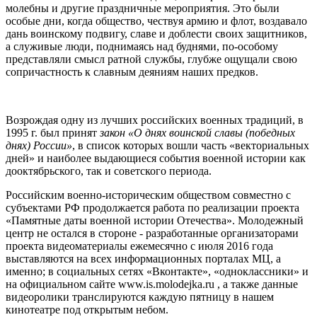
молебны и другие праздничные мероприятия. Это были
особые дни, когда общество, чествуя армию и флот, воздавало
дань воинскому подвигу, славе и доблести своих защитников,
а служивые люди, поднимаясь над буднями, по-особому
представляли смысл ратной службы, глубже ощущали свою
сопричастность к славным деяниям наших предков.
Возрождая одну из лучших российских военных традиций, в
1995 г. был принят
закон «О днях воинской славы (победных
днях) России»
, в список которых вошли часть «векториальных
дней» и наиболее выдающиеся события военной истории как
дооктябрьского, так и советского периода.
Российским военно-историческим обществом совместно с
субъектами РФ продолжается работа по реализации проекта
«Памятные даты военной истории Отечества». Молодежный
центр не остался в стороне - разработанные организаторами
проекта видеоматериалы ежемесячно с июля 2016 года
выставляются на всех информационных порталах МЦ, а
именно; в социальных сетях «Вконтакте», «одноклассники» и
на официальном сайте www.is.molodejka.ru , а также данные
видеоролики транслируются каждую пятницу в нашем
кинотеатре под открытым небом.