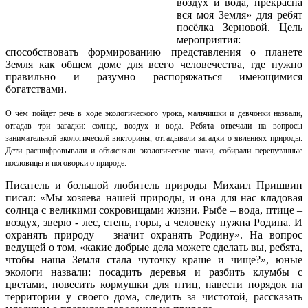
воздух и вода, прекрасна
вся моя Земля» для ребят
посёлка Зерновой. Цель
мероприятия:
способствовать формированию представления о планете
Земля как общем доме для всего человечества, где нужно
правильно и разумно распоряжаться имеющимися
богатствами.
О чём пойдёт речь в ходе экологического урока, мальчишки и девчонки назвали,
отгадав три загадки: солнце, воздух и вода. Ребята отвечали на вопросы
занимательной экологической викторины, отгадывали загадки о явлениях природы.
Дети расшифровывали и объясняли экологические знаки, собирали перепутанные
пословицы и поговорки о природе.
Писатель и большой любитель природы Михаил Пришвин
писал: «Мы хозяева нашей природы, и она для нас кладовая
солнца с великими сокровищами жизни. Рыбе – вода, птице –
воздух, зверю - лес, степь, горы, а человеку нужна Родина. И
охранять природу – значит охранять Родину». На вопрос
ведущей о том, «какие добрые дела можете сделать вы, ребята,
чтобы наша Земля стала чуточку краше и чище?», юные
экологи назвали: посадить деревья и разбить клумбы с
цветами, повесить кормушки для птиц, навести порядок на
территории у своего дома, следить за чистотой, рассказать