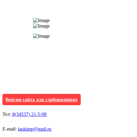
АУ "Культура и мол
Исетского муниципа
Версия сайта для слабовидящих
Тел:
8(34537) 21-5-98
E-mail:
iaukimp@mail.ru