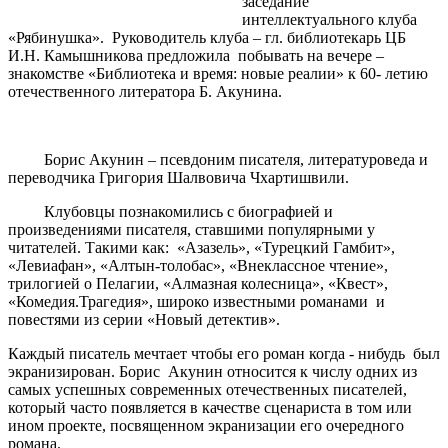
заседание
интеллектуального клуба
«Рябинушка». Руководитель клуба – гл. библиотекарь ЦБ
И.Н. Камышникова предложила побывать на вечере –
знакомстве «Библиотека и время: новые реалии» к 60- летию
отечественного литератора Б. Акунина.
Борис Акунин – псевдоним писателя, литературоведа и
переводчика Григория Шалвовича Чхартишвили.
Клубовцы познакомились с биографией и
произведениями писателя, ставшими популярными у
читателей. Такими как: «Азазель», «Турецкий Гамбит»,
«Левиафан», «Алтын-толобас», «Внеклассное чтение»,
трилогией о Пелагии, «Алмазная колесница», «Квест»,
«Комедия.Трагедия», широко известными романами и
повестями из серии «Новый детектив».
Каждый писатель мечтает чтобы его роман когда - нибудь был
экранизирован. Борис Акунин относится к числу одних из
самых успешных современных отечественных писателей,
который часто появляется в качестве сценариста в том или
ином проекте, посвященном экранизации его очередного
романа.