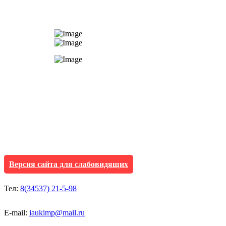
АУ "Культура и мол
Исетского муниципа
Версия сайта для слабовидящих
Тел:
8(34537) 21-5-98
E-mail:
iaukimp@mail.ru