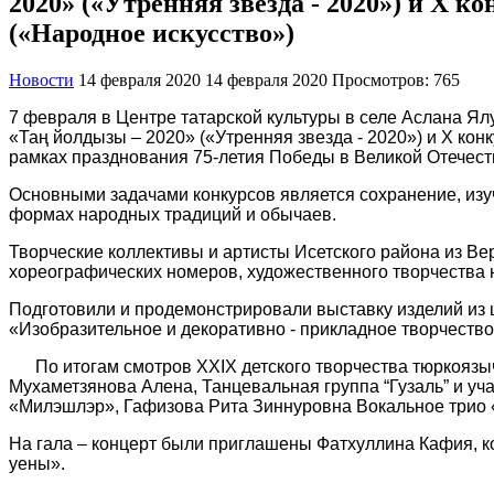
2020» («Утренняя звезда - 2020») и X к
(«Народное искусство»)
Новости
14 февраля 2020
14 февраля 2020
Просмотров: 765
7 февраля в Центре татарской культуры в селе Аслана Ял
«Таң йолдызы – 2020» («Утренняя звезда - 2020») и X ко
рамках празднования 75-летия Победы в Великой Отечест
Основными задачами конкурсов является сохранение, изу
формах народных традиций и обычаев.
Творческие коллективы и артисты Исетского района из Ве
хореографических номеров, художественного творчества 
Подготовили и продемонстрировали выставку изделий из 
«Изобразительное и декоративно - прикладное творчество
По итогам смотров XXIX детского творчества тюркоязыч
Мухаметзянова Алена, Танцевальная группа “Гузаль” и уч
«Милэшлэр», Гафизова Рита Зиннуровна Вокальное трио 
На гала – концерт были приглашены Фатхуллина Кафия, к
уены».