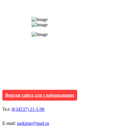
АУ "Культура и мол
Исетского муниципа
Версия сайта для слабовидящих
Тел:
8(34537) 21-5-98
E-mail:
iaukimp@mail.ru