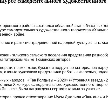
онкурсе самодеятельного художественног
уторовского района состоялся областной этап областных к
нкурс самодеятельного художественного творчества «Халык 
венной войне.
чение и развитие традиционной народной культуры, а такж
рхнеингальского сельского поселения представили разнооб
на татарском языке Тюменских авторов.
шерсти, пряжи, кожи, бумаги и подручных материалов наро
», а юные художники представили работы акварелью, подел
ных народов «Таң йолдызы – 2020» («Утренняя звезда - 2
астники X конкурс самодеятельного художественного творче
«Яшьлек» были награждены сертификатами за участие.
оторая прочла стихотворение Мусы Джалиля «Яшь ана» и И