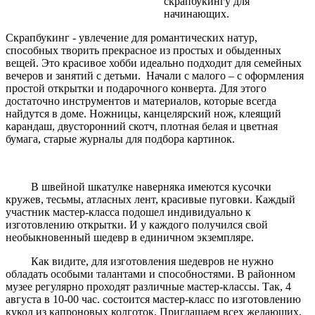
скрапбукингу для
начинающих.
Скрапбукинг - увлечение для романтических натур,
способных творить прекрасное из простых и обыденных
вещей. Это красивое хобби идеально подходит для семейных
вечеров и занятий с детьми. Начали с малого – с оформления
простой открытки и подарочного конверта. Для этого
достаточно инструментов и материалов, которые всегда
найдутся в доме. Ножницы, канцелярский нож, клеящий
карандаш, двусторонний скотч, плотная белая и цветная
бумага, старые журналы для подбора картинок.
В швейной шкатулке наверняка имеются кусочки
кружев, тесьмы, атласных лент, красивые пуговки. Каждый
участник мастер-класса подошел индивидуально к
изготовлению открытки. И у каждого получился свой
необыкновенный шедевр в единичном экземпляре.
Как видите, для изготовления шедевров не нужно
обладать особыми талантами и способностями. В районном
музее регулярно проходят различные мастер-классы. Так, 4
августа в 10-00 час. состоится мастер-класс по изготовлению
кукол из капроновых колготок. Приглашаем всех желающих.