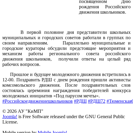
посвященном Дню
рождения Российского
движения школьников.
В первой половине дня представители школьных
муниципальных и городских советов работали в группах по
своим направлениям. Параллельно муниципальные и
городские кураторы обсудили предстоящие мероприятия и
механизм работы регионального совета российского
движения школьников, получили ответы на целый ряд
рабочих вопросов.
Прошлое и будущее молодежного движения встретились в
12-00. Поздравить РДШ с днем рождения пришли активисты
комсомольского движения. После поздравительных слов
состоялась церемония награждения победителей конкурса
молодежных инициатив «Под парусом мечты».
#Российскоедвижениешкольников
#РДШ
#РДШ72
#Тюменская
© 2026 АУ "КиМП"
Joomla!
is Free Software released under the GNU General Public
License.
Mobile version by
Mobile Joomla!