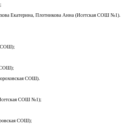
;
рохова Екатерина, Плотникова Анна (Исетская СОШ №1).
я СОШ);
 СОШ);
Шороховская СОШ).
(Исетская СОШ №1);
аровская СОШ);