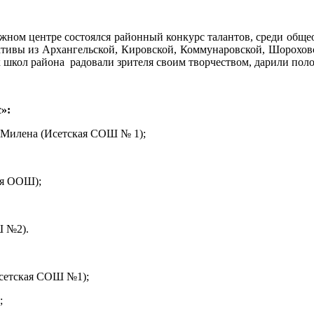
ежном центре состоялся районный конкурс талантов, среди обще
ктивы из Архангельской, Кировской, Коммунаровской, Шорохов
 школ района радовали зрителя своим творчеством, дарили по
»:
 Милена (Исетская СОШ № 1);
ая ООШ);
Ш №2).
Исетская СОШ №1);
;