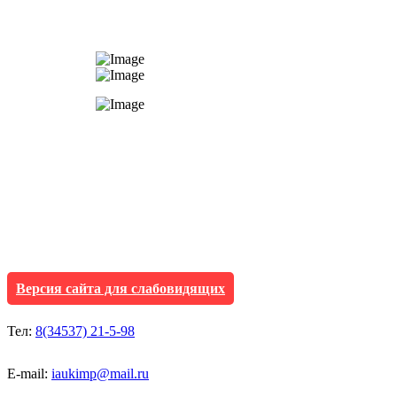
АУ "Культура и мол
Исетского муниципа
Версия сайта для слабовидящих
Тел:
8(34537) 21-5-98
E-mail:
iaukimp@mail.ru