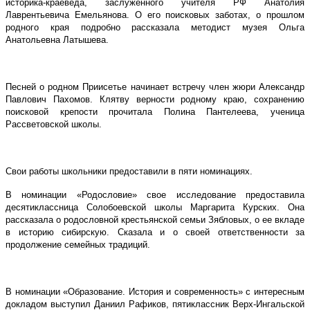
историка-краеведа, заслуженного учителя РФ Анатолия
Лаврентьевича Емельянова. О его поисковых заботах, о прошлом
родного края подробно рассказала методист музея Ольга
Анатольевна Латышева.
Песней о родном Приисетье начинает встречу член жюри Александр
Павлович Пахомов. Клятву верности родному краю, сохранению
поисковой крепости прочитала Полина Пантелеева, ученица
Рассветовской школы.
Свои работы школьники предоставили в пяти номинациях.
В номинации «Родословие» свое исследование предоставила
десятиклассница Солобоевской школы Маргарита Курских. Она
рассказала о родословной крестьянской семьи Зябловых, о ее вкладе
в историю сибирскую. Сказала и о своей ответственности за
продолжение семейных традиций.
В номинации «Образование. История и современность» с интересным
докладом выступил Даниил Рафиков, пятиклассник Верх-Ингальской