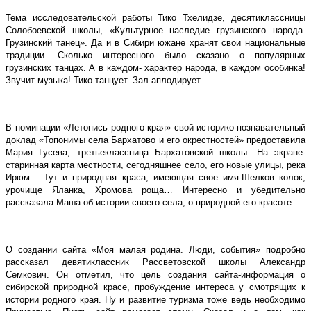
Тема исследовательской работы Тико Тхелидзе, десятиклассницы
Солобоевской школы, «Культурное наследие грузинского народа.
Грузинский танец». Да и в Сибири южане хранят свои национальные
традиции. Сколько интересного было сказано о популярных
грузинских танцах. А в каждом- характер народа, в каждом особинка!
Звучит музыка! Тико танцует. Зал аплодирует.
В номинации «Летопись родного края» свой историко-познавательный
доклад «Топонимы села Бархатово и его окрестностей» предоставила
Мария Гусева, третьеклассница Бархатовской школы. На экране-
старинная карта местности, сегодняшнее село, его новые улицы, река
Ирюм… Тут и природная краса, имеющая свое имя-Шелков колок,
урочище Яланка, Хромова роща… Интересно и убедительно
рассказала Маша об истории своего села, о природной его красоте.
О создании сайта «Моя малая родина. Люди, события» подробно
рассказал девятиклассник Рассветовской школы Александр
Семкович. Он отметил, что цель создания сайта-информация о
сибирской природной красе, пробуждение интереса у смотрящих к
истории родного края. Ну и развитие туризма тоже ведь необходимо