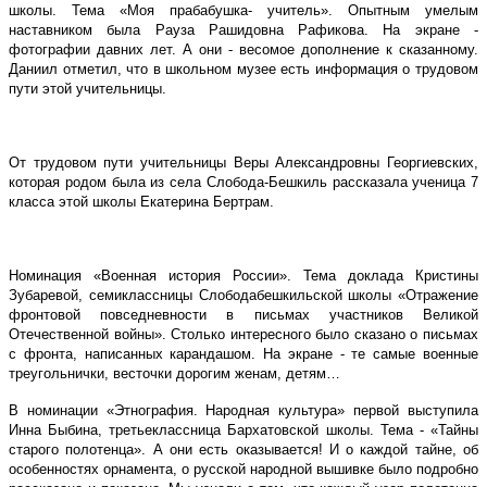
школы. Тема «Моя прабабушка- учитель». Опытным умелым
наставником была Рауза Рашидовна Рафикова. На экране -
фотографии давних лет. А они - весомое дополнение к сказанному.
Даниил отметил, что в школьном музее есть информация о трудовом
пути этой учительницы.
От трудовом пути учительницы Веры Александровны Георгиевских,
которая родом была из села Слобода-Бешкиль рассказала ученица 7
класса этой школы Екатерина Бертрам.
Номинация «Военная история России». Тема доклада Кристины
Зубаревой, семиклассницы Слободабешкильской школы «Отражение
фронтовой повседневности в письмах участников Великой
Отечественной войны». Столько интересного было сказано о письмах
с фронта, написанных карандашом. На экране - те самые военные
треугольнички, весточки дорогим женам, детям…
В номинации «Этнография. Народная культура» первой выступила
Инна Быбина, третьеклассница Бархатовской школы. Тема - «Тайны
старого полотенца». А они есть оказывается! И о каждой тайне, об
особенностях орнамента, о русской народной вышивке было подробно