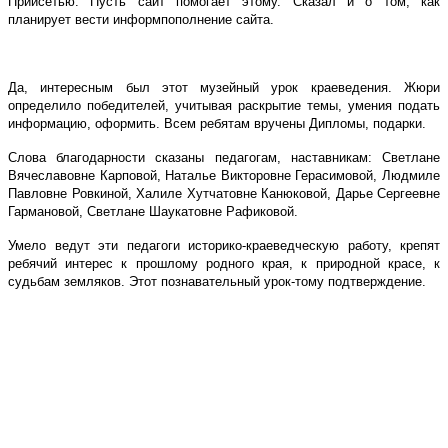
Приисетью. Пусть сайт помогает этому. Сказал и о том, как
планирует вести информпополнение сайта.
Да, интересным был этот музейный урок краеведения. Жюри
определило победителей, учитывая раскрытие темы, умения подать
информацию, оформить. Всем ребятам вручены Дипломы, подарки.
Слова благодарности сказаны педагогам, наставникам: Светлане
Вячеславовне Карповой, Наталье Викторовне Герасимовой, Людмиле
Павловне Ровкиной, Халиле Хутчатовне Канюковой, Дарье Сергеевне
Гармановой, Светлане Шаукатовне Рафиковой.
Умело ведут эти педагоги историко-краеведческую работу, крепят
ребячий интерес к прошлому родного края, к природной красе, к
судьбам земляков. Этот познавательный урок-тому подтверждение.