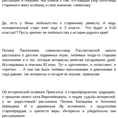
рассказано и показано. Мы узнали о том, что каждый узор полотенца
старинного имел особинку и свое значение, символику.
Да, есть у Инны любопытство к старинному ремеслу. А ведь
познавательный старт взят еще в 3 классе… Что будет в 9-10
классах!? Пусть крепнет ее любопытство к истории родного края!
Полина Пантелеева, семиклассница Рассветовской школы
рассказала о детских подвижных играх, любимых когда-то старшим
поколением и о тех, которые интересны ребятам сегодняшних дней.
Исследованы и описаны 82 игры. Тут и «догонялки», и «классики», и
«прятки» … А они как были любимы мальчишками и девчонками в
года давние, так интересны и сегодня их внукам, правнукам.
Об исторической особинке Приисетья, о старообрядческих традициях,
о прошлом своего села Верхнебешкиль, о людях судьбы интересной,
о их родословной рассказали Полина Белашова и Ангелина
Шабашева. И о деревеньке Яр вспомнили, о трудолюбии
старообрядцев, о крепости веры. Интересно и убедительно они
рассказывали.