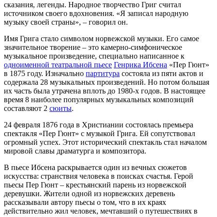
сказания, легенды. Народное творчество Григ считал
источником своего вдохновения. «Я записал народную
музыку своей страны», – говорил он.
Имя Грига стало символом норвежской музыки. Его самое
значительное творение – это камерно-симфоническое
музыкальное произведение, специально написанное к
одноименной театральной пьесе
Генрика Ибсена
«Пер Гюнт»
в 1875 году. Изначально
партитура
состояла из пяти актов и
содержала 28 музыкальных произведений. Но потом большая
их часть была утрачена вплоть до 1980-х годов. В настоящее
время 8 наиболее популярных музыкальных композиций
составляют 2
сюиты
.
24 февраля 1876 года в Христиании состоялась премьера
спектакля «Пер Гюнт» с музыкой Грига. Ей сопутствовал
огромный успех. Этот исторический спектакль стал началом
мировой славы драматурга и композитора.
В пьесе Ибсена раскрывается один из вечных сюжетов
искусства: странствия человека в поисках счастья. Герой
пьесы Пер Гюнт – крестьянский парень из норвежской
деревушки. Жители одной из норвежских деревень
рассказывали автору пьесы о том, что в их краях
действительно жил человек, мечтавший о путешествиях в