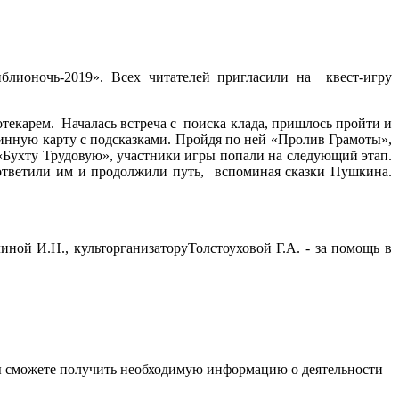
ионочь-2019». Всех читателей пригласили на квест-игру
рем. Началась встреча с поиска клада, пришлось пройти и
ринную карту с подсказками. Пройдя по ней «Пролив Грамоты»,
Бухту Трудовую», участники игры попали на следующий этап.
 ответили им и продолжили путь, вспоминая сказки Пушкина.
ой И.Н., культорганизаторуТолстоуховой Г.А. - за помощь в
ы сможете получить необходимую информацию о деятельности