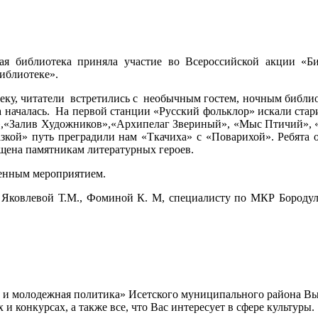
блиотека приняла участие во Всероссийской акции «Библ
иблиотеке».
атели встретились с необычным гостем, ночным библиотека
а началась. На первой станции «Русский фольклор» искали ста
,«Залив Художников»,«Архипелаг Звериный», «Мыс Птичий», «
азкой» путь преградили нам «Ткачиха» с «Поварихой». Ребята
ящена памятникам литературных героев.
енным мероприятием.
ковлевой Т.М., Фоминой К. М, специалисту по МКР Бородулин
а и молодежная политика» Исетского муниципального района В
 конкурсах, а также все, что Вас интересует в сфере культуры.