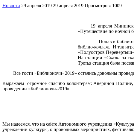
Новости
29 апреля 2019
29 апреля 2019
Просмотров: 1009
19 апреля Мининская би
«Путешествие по ночной б
Попав в библиотеку, чит
библио-коллаж. И так игр
«Полуостров Перевёртыш»
На станции «Сказка за ск
Третья станция была посв
Все гости «Библионочи- 2019» остались довольны провед
Выражаем огромное спасибо волонтерам: Авериной Полине, Я
проведении «Библионочи-2019».
Мы надеемся, что на сайте Автономного учреждения «Культур
учреждений культуры, о проводимых мероприятиях, фестивалях и