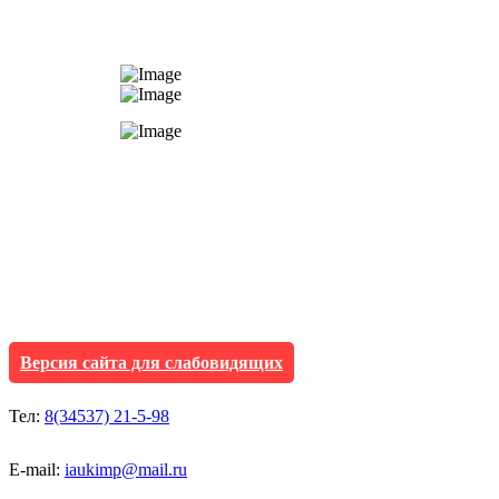
АУ "Культура и мол
Исетского муниципа
Версия сайта для слабовидящих
Тел:
8(34537) 21-5-98
E-mail:
iaukimp@mail.ru