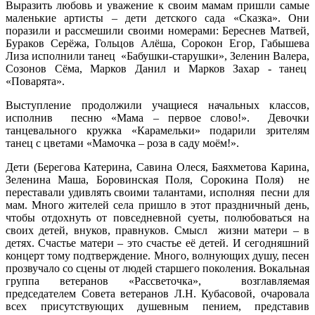
Выразить любовь и уважение к своим мамам пришли самые
маленькие артисты – дети детского сада «Сказка». Они
поразили и рассмешили своими номерами: Береснев Матвей,
Бураков Серёжа, Гольцов Алёша, Сорокон Егор, Габышева
Лиза исполнили танец «Бабушки-старушки», Зеленин Валера,
Созонов Сёма, Марков Данил и Марков Захар - танец
«Поварята».
Выступление продолжили учащиеся начальных классов,
исполнив песню «Мама – первое слово!». Девочки
танцевального кружка «Карамельки» подарили зрителям
танец с цветами «Мамочка – роза в саду моём!».
Дети (Берегова Катерина, Савина Олеся, Баяхметова Карина,
Зеленина Маша, Боровинская Поля, Сорокина Поля) не
переставали удивлять своими талантами, исполняя песни для
мам. Много жителей села пришло в этот праздничный день,
чтобы отдохнуть от повседневной суеты, полюбоваться на
своих детей, внуков, правнуков. Смысл жизни матери – в
детях. Счастье матери – это счастье её детей. И сегодняшний
концерт тому подтверждение. Много, волнующих душу, песен
прозвучало со сцены от людей старшего поколения. Вокальная
группа ветеранов «Рассветочка», возглавляемая
председателем Совета ветеранов Л.Н. Кубасовой, очаровала
всех присутствующих душевным пением, представив