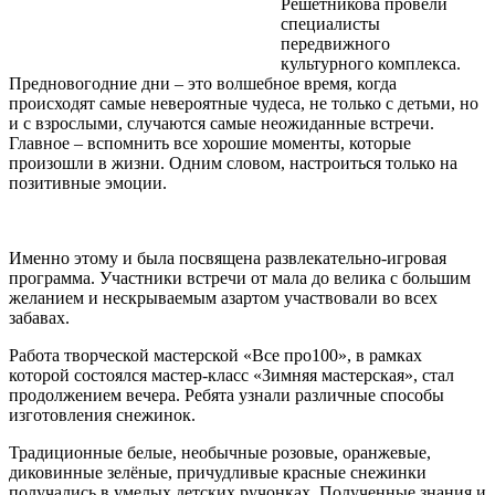
Решетникова провели
специалисты
передвижного
культурного комплекса.
Предновогодние дни – это волшебное время, когда
происходят самые невероятные чудеса, не только с детьми, но
и с взрослыми, случаются самые неожиданные встречи.
Главное – вспомнить все хорошие моменты, которые
произошли в жизни. Одним словом, настроиться только на
позитивные эмоции.
Именно этому и была посвящена развлекательно-игровая
программа. Участники встречи от мала до велика с большим
желанием и нескрываемым азартом участвовали во всех
забавах.
Работа творческой мастерской «Все про100», в рамках
которой состоялся мастер-класс «Зимняя мастерская», стал
продолжением вечера. Ребята узнали различные способы
изготовления снежинок.
Традиционные белые, необычные розовые, оранжевые,
диковинные зелёные, причудливые красные снежинки
получались в умелых детских ручонках. Полученные знания и