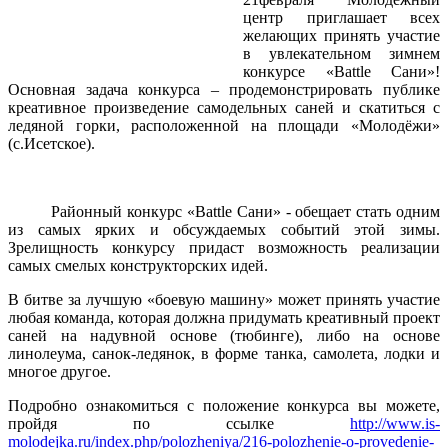
центр приглашает всех
желающих принять участие
в увлекательном зимнем
конкурсе «Battle Сани»!
Основная задача конкурса – продемонстрировать публике
креативное произведение самодельных саней и скатиться с
ледяной горки, расположенной на площади «Молодёжи»
(с.Исетское).
Районный конкурс «Battle Сани» - обещает стать одним
из самых ярких и обсуждаемых событий этой зимы.
Зрелищность конкурсу придаст возможность реализации
самых смелых конструкторских идей.
В битве за лучшую «боевую машину» может принять участие
любая команда, которая должна придумать креативный проект
саней на надувной основе (тюбинге), либо на основе
линолеума, санок-ледянок, в форме танка, самолета, лодки и
многое другое.
Подробно ознакомиться с положение конкурса вы можете,
пройдя по ссылке
http://www.is-
molodejka.ru/index.php/polozheniya/216-polozhenie-o-provedenie-