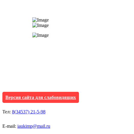
АУ "Культура и мол
Исетского муниципа
Версия сайта для слабовидящих
Тел:
8(34537) 21-5-98
E-mail:
iaukimp@mail.ru