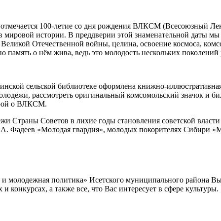
не отмечается 100-летие со дня рождения ВЛКСМ (Всесоюзный 
 мировой истории. В преддверии этой знаменательной даты мы
 Великой Отечественной войны, целина, освоение космоса, комсо
 но память о нём жива, ведь это молодость нескольких поколений
кой сельской библиотеке оформлена книжно-иллюстративная в
олодежи, рассмотреть оригинальный комсомольский значок и бил
рой о ВЛКСМ.
траны Советов в лихие годы становления советской власти и 
А. Фадеев «Молодая гвардия», молодых покорителях Сибири «Мо
а и молодежная политика» Исетского муниципального района В
 конкурсах, а также все, что Вас интересует в сфере культуры.