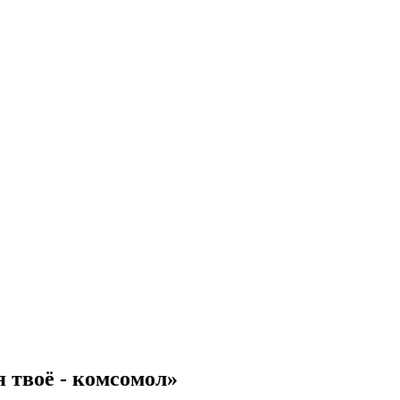
твоё - комсомол»