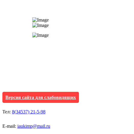
АУ "Культура и мол
Исетского муниципа
Версия сайта для слабовидящих
Тел:
8(34537) 21-5-98
E-mail:
iaukimp@mail.ru