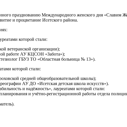
щённого празднованию Международного женского дня «Славим Же
звитие и процветание Исетского района.
иях:
реатами которой стали:
ой ветеранской организации);
ной работе АУ КЦСОН «Забота»);
стезиолог ГБУЗ ТО «Областная больница № 13»).
атами которой стали:
роховской средней общеобразовательной школы);
ореографии АУ ДО «Исетская детская школа искусств»).
бильность и надёжность», лауреатами которой стали:
 планирования и учётно-регистрационной работы отдела полиц
атель).