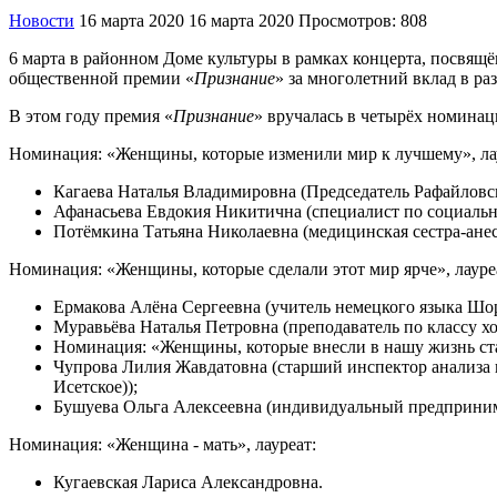
Новости
16 марта 2020
16 марта 2020
Просмотров: 808
6 марта в районном Доме культуры в рамках концерта, посвя
общественной премии «
Признание
» за многолетний вклад в ра
В этом году премия «
Признание
» вручалась в четырёх номинац
Номинация: «Женщины, которые изменили мир к лучшему», лау
Кагаева Наталья Владимировна (Председатель Рафайловск
Афанасьева Евдокия Никитична (специалист по социаль
Потёмкина Татьяна Николаевна (медицинская сестра-ане
Номинация: «Женщины, которые сделали этот мир ярче», лауре
Ермакова Алёна Сергеевна (учитель немецкого языка Шо
Муравьёва Наталья Петровна (преподаватель по классу х
Номинация: «Женщины, которые внесли в нашу жизнь ста
Чупрова Лилия Жавдатовна (старший инспектор анализа
Исетское));
Бушуева Ольга Алексеевна (индивидуальный предприним
Номинация: «Женщина - мать», лауреат:
Кугаевская Лариса Александровна.