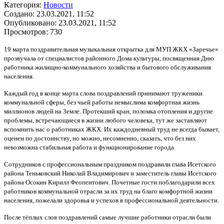
Категория:
Новости
Создано: 23.03.2021, 11:52
Опубликовано: 23.03.2021, 11:52
Просмотров: 730
19 марта поздравительная музыкальная открытка для МУП ЖКХ «Заречье»
прозвучала от специалистов районного Дома культуры, посвященная Дню
работника жилищно-коммунального хозяйства и бытового обслуживания
населения.
Каждый год в конце марта слова поздравлений принимают труженики
коммунальной сферы, без чьей работы немыслима комфортная жизнь
миллионов людей на Земле. Протекший кран, поломка отопления и другие
проблемы, встречающиеся в жизни любого человека, тут же заставляют
вспомнить нас о работниках ЖКХ. Их каждодневный труд не всегда бывает,
оценен по достоинству, но можно, несомненно, сказать, что без них
невозможна стабильная работа и функционирование города.
Сотрудников с профессиональным праздником поздравили глава Исетского
района Теньковский Николай Владимирович и заместитель главы Исетского
района Осокин Кирилл Феопентович. Почетные гости поблагодарили всех
работников коммунальной отрасли за их труд на благо комфортной жизни
населения, пожелали здоровья и успехов в профессиональной деятельности.
После тёплых слов поздравлений самые лучшие работники отрасли были