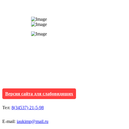
АУ "Культура и мол
Исетского муниципа
Версия сайта для слабовидящих
Тел:
8(34537) 21-5-98
E-mail:
iaukimp@mail.ru