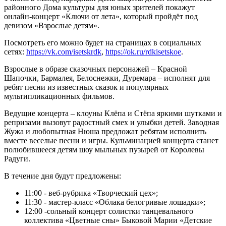
районного Дома культуры для юных зрителей покажут
онлайн-концерт «Ключи от лета», который пройдёт под
девизом «Взрослые детям».
Посмотреть его можно будет на страницах в социальных
сетях:
https://vk.com/isetskrdk
,
https://ok.ru/rdkisetskoе
.
Взрослые в образе сказочных персонажей – Красной
Шапочки, Бармалея, Белоснежки, Дуремара – исполнят для
ребят песни из известных сказок и популярных
мультипликационных фильмов.
Ведущие концерта – клоуны Клёпа и Стёпа яркими шутками и
репризами вызовут радостный смех и улыбки детей. Заводная
Жужа и любопытная Нюша предложат ребятам исполнить
вместе веселые песни и игры. Кульминацией концерта станет
полюбившееся детям шоу мыльных пузырей от Королевы
Радуги.
В течение дня будут предложены:
11:00 - веб-рубрика «Творческий цех»;
11:30 - мастер-класс «Облака белогривые лошадки»;
12:00 -сольный концерт солистки танцевального
коллектива «Цветные сны» Быковой Марии «Детские