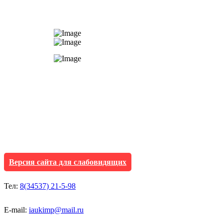
АУ "Культура и мол
Исетского муниципа
Версия сайта для слабовидящих
Тел:
8(34537) 21-5-98
E-mail:
iaukimp@mail.ru