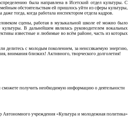
аспределению была направлена в Исетский отдел культуры. С
емейным обстоятельствам ей пришлось уйти из сферы культуры,
а даже тогда, когда работала инспектором отдела кадров.
ловеком сцены, работая в музыкальной школе её можно было
 культуры. В дальнейшем являлась руководителем вокальных
ективы известные и любимые во всём районе, часть из которых
сли делитесь с молодым поколением, за неиссякаемую энергию,
чия, внимания близких! Активного, творческого долголетия!
ы сможете получить необходимую информацию о деятельности
р Автономного учреждения «Культура и молодежная политика»