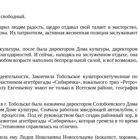
д свободный.
арил людям радость, щедро отдавал свой талант и мастерство,
она. Их патриотизм, активная жизненная позиция заслуживают
ультуры, после была директором Дома культуры, директором
лагодарностей. И сейчас, находясь на заслуженном отдыхе, она
юбом возрасте наполнен беспредельной силой, и всё возможно,
деятельности. Закончила Тобольское культпросветучилише по
частником агитбригады «Сибирячка», вокального трио «Ретро»
у Евгеньевну знают не только в Исетском районе, география
в г. Тобольске была назначена директором Солобоевского Дома
м Доме культуры. Сначала работала заведующей автоклубом, с
 процессом. Под её руководством был создан районный хор, в
азвитии агитбригады «Сибирячка», которая гремела в то время
Степановна справлялась на отлично.
ила ему Лидия Николаевна Новосельцева (вокалист, хоровик,