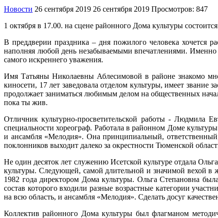
Новости
26 сентября 2019
26 сентября 2019
Просмотров: 847
1 октября в 17.00. на сцене районного Дома культуры состоит
В преддверии праздника – дня пожилого человека хочется рас
наполняя любой день незабываемыми впечатлениями. Именно о
самого искреннего уважения.
Имя Татьяны Николаевны Аблесимовой в районе знакомо мно
киносети, 17 лет заведовала отделом культуры, имеет звание 
продолжает заниматься любимым делом на общественных начала
пока ты жив.
Отличник культурно-просветительской работы - Людмила Евт
специальности хореограф. Работала в районном Доме культур
и ансамбля «Мелодия». Она принципиальный, ответственный,
поклонников выходит далеко за окрестности Тюменской област
Не один десяток лет служению Исетской культуре отдала Ольг
культуры. Следующей, самой длительной и значимой вехой в 
1982 года директором Дома культуры. Ольга Степановна была
состав которого входили разные возрастные категории участн
на всю область, и ансамбля «Мелодия». Сделать досуг качеств
Коллектив районного Дома культуры был флагманом методиче