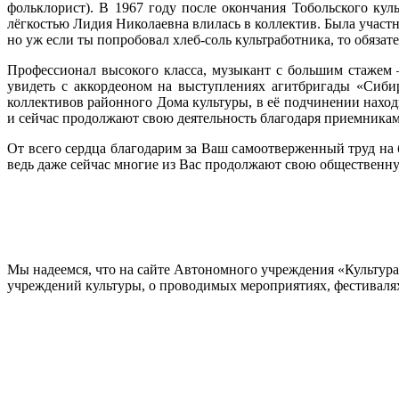
фольклорист). В 1967 году после окончания Тобольского ку
лёгкостью Лидия Николаевна влилась в коллектив. Была участ
но уж если ты попробовал хлеб-соль культработника, то обязат
Профессионал высокого класса, музыкант с большим стажем
увидеть с аккордеоном на выступлениях агитбригады «Сиби
коллективов районного Дома культуры, в её подчинении наход
и сейчас продолжают свою деятельность благодаря приемникам
От всего сердца благодарим за Ваш самоотверженный труд на 
ведь даже сейчас многие из Вас продолжают свою общественную
Мы надеемся, что на сайте Автономного учреждения «Культур
учреждений культуры, о проводимых мероприятиях, фестивалях и