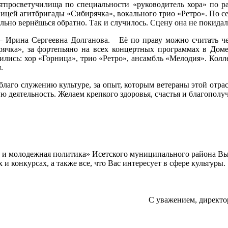
льтпросветучилища по специальности «руководитель хора» по р
ницей агитбригады «Сибирячка», вокального трио «Ретро». По с
ельно вернёшься обратно. Так и случилось. Сцену она не покидал
 – Ирина Сергеевна Долганова. Её по праву можно считать че
рячка», за фортепьяно на всех концертных программах в Доме
ились: хор «Горница», трио «Ретро», ансамбль «Мелодия». Колл
.
благо служению культуре, за опыт, которым ветераны этой отра
 деятельность. Желаем крепкого здоровья, счастья и благополу
а и молодежная политика» Исетского муниципального района В
 конкурсах, а также все, что Вас интересует в сфере культуры.
С уважением, директо