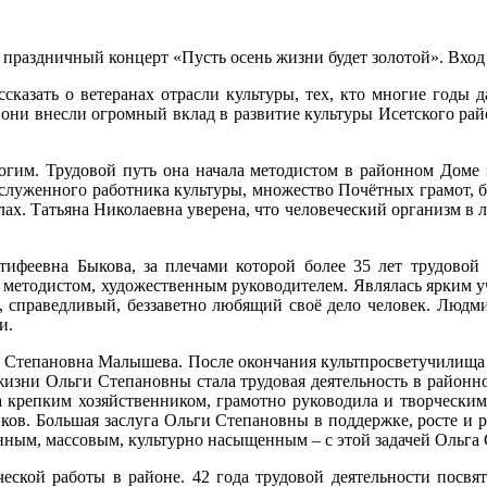
ся праздничный концерт «Пусть осень жизни будет золотой». Вхо
сказать о ветеранах отрасли культуры, тех, кто многие годы д
ни внесли огромный вклад в развитие культуры Исетского рай
гим. Трудовой путь она начала методистом в районном Доме к
заслуженного работника культуры, множество Почётных грамот, б
х. Татьяна Николаевна уверена, что человеческий организм в л
ифеевна Быкова, за плечами которой более 35 лет трудовой 
ы методистом, художественным руководителем. Являлась ярким у
 справедливый, беззаветно любящий своё дело человек. Людмил
и.
а Степановна Малышева. После окончания культпросветучилища 
жизни Ольги Степановны стала трудовая деятельность в районно
 крепким хозяйственником, грамотно руководила и творческим
иков. Большая заслуга Ольги Степановны в поддержке, росте и р
енным, массовым, культурно насыщенным – с этой задачей Ольга 
ской работы в районе. 42 года трудовой деятельности посвят