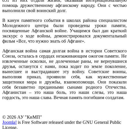
051 из них отдали жизни, оказывая интернациональную
помощь дружественному афганскому народу. Они с честью
выполнили свой воинский долг.
В канун памятного события в школах района специалистом
Молодежного центра были проведены уроки памяти,
посвященные Афганской войне. Учащимся был дан краткий
экскурс о ходе войны, демонстрировался документальный
фильм «Все, что нужно знать об Афгане».
Афганская война самая долгая война в истории Советского
Союза, осталась в сердцах незаживающим ожогом памяти. Не
извлеченные осколки, не долеченные раны, не вернувшиеся
друзья, останутся с нами, пока ходит по земле поколение,
вынесшее и выстрадавшее эту войну. Советские воины,
выполняя приказ, проявили себя, как мужественные
защитники мира и дружбы, взаимопомощи. Они показали
себя беззаветно преданными сынами родного Отечества.
Афганистан – это наша боль, это наши слезы, это наша
гордость, это наша слава. Вечная память погибшим солдатам.
© 2026 АУ "КиМП"
Joomla!
is Free Software released under the GNU General Public
License.