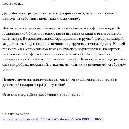
мастер-класс.
Для работы потребуется картон, гофрированная бумага, шнур, клеевой
пистолет и небольшая шоколадка (по желанию).
Из плотного картона необходимо вырезать заготовку в форме сердца. Из
гофрированной бумаги розового цвета нарезать квадраты размером 2,5-3
сантиметра. Воспользовавшись карандашом или ручкой, насадить каждый
квадрат на тыльную сторону, немного подкручивая, сминая бумагу. Каплей
горячего клея «прихватить» комочки бумаги и зафиксировать на картоне,
повторяя контур формы и постепенно заполняя её. На обратной стороне
приклеить шнур и небольшой сладкий презент. Подарок можно подкрепить
словами добрых пожеланий, стихами, написав их на имеющемся свободном
месте.
Немного времени, минимум затрат, частичка души, капля творчества и
душевный подарок к празднику готов!
Отметим вместе День влюблённых в творчество!
Ссылка на видео -
https://ok.ru/profile/581271042049/statuses/152499891110657
.