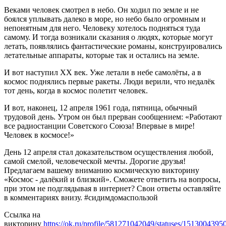
Веками человек смотрел в небо. Он ходил по земле и не
боялся уплывать далеко в море, но небо было огромным и
непонятным для него. Человеку хотелось подняться туда
самому. И тогда возникали сказания о людях, которые могут
летать, появлялись фантастические романы, конструировались
летательные аппараты, которые так и остались на земле.
И вот наступил ХХ век. Уже летали в небе самолёты, а в
космос поднялись первые ракеты. Люди верили, что недалёк
тот день, когда в космос полетит человек.
И вот, наконец, 12 апреля 1961 года, пятница, обычный
трудовой день. Утром он был прерван сообщением: «Работают
все радиостанции Советского Союза! Впервые в мире!
Человек в космосе!»
День 12 апреля стал доказательством осуществления любой,
самой смелой, человеческой мечты. Дорогие друзья!
Предлагаем вашему вниманию космическую викторину
«Космос - далёкий и близкий». Сможете ответить на вопросы,
при этом не подглядывая в интернет? Свои ответы оставляйте
в комментариях внизу. #сидимдомаспользой
Ссылка на
викторину
https://ok.ru/profile/581271042049/statuses/151300439