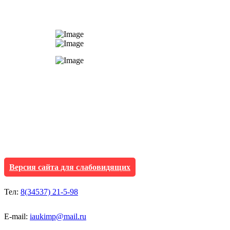
АУ "Культура и мол
Исетского муниципа
Версия сайта для слабовидящих
Тел:
8(34537) 21-5-98
E-mail:
iaukimp@mail.ru