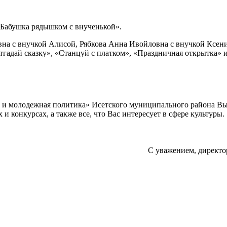
«Бабушка рядышком с внученькой».
вна с внучкой Алисой, Рябкова Анна Ивойловна с внучкой Ксени
адай сказку», «Станцуй с платком», «Праздничная открытка» и
а и молодежная политика» Исетского муниципального района В
 конкурсах, а также все, что Вас интересует в сфере культуры.
С уважением, директо