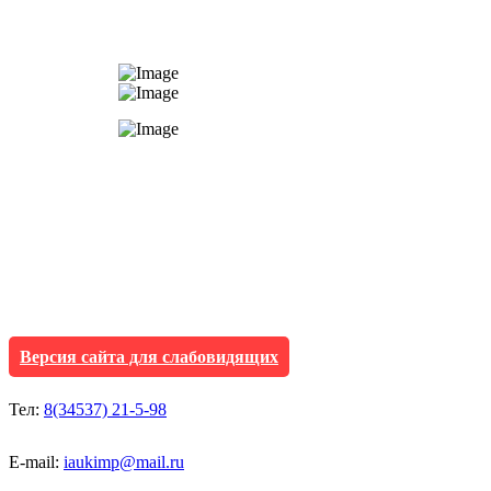
АУ "Культура и мол
Исетского муниципа
Версия сайта для слабовидящих
Тел:
8(34537) 21-5-98
E-mail:
iaukimp@mail.ru