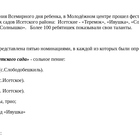
ания Всемирного дня ребенка, в Молодёжном центре прошел фест
их садов Исетского района: Исетские - «Теремок», «Ивушка», 
«Солнышко». Более 100 ребятишек показывали свои таланты.
редставлена пятью номинациями, в каждой из которых были опр
тского сада»
- сольное пение:
(с.Слободобешкиль).
с.Исетское).
 Исетское).
ы, трио;
ад «Ивушка»
: