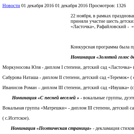
Новости
01 декабря 2016
01 декабря 2016
Просмотров: 1326
22 ноября, в рамках празднов
приняли участие шесть детск
«Ласточка», Рафайловский - 
Конкурсная программа была п
Номинация «Золотой голос де
Моркуносова Юля - диплом I степени, детский сад «Ласточка» 
Сабурова Наташа - диплом II степени, детский сад «Теремок» ( 
Иванисов Роман – диплом III степени, детский сад «Ивушка» (с.
Номинация «
C
песней веселей »
- вокальные группы, дуэт
Вокальная группа «Матрешки» - диплом III степени, детский с
( с.Исетское).
Номинация «Поэтическая страница»
- декламация стихов