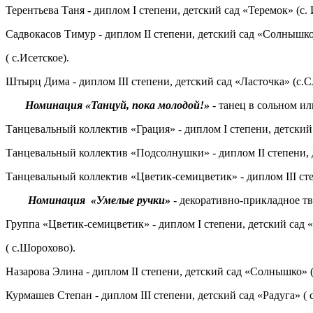
Терентьева Таня - диплом I степени, детский сад «Теремок» (с. 
Садвокасов Тимур - диплом II степени, детский сад «Солнышк
( с.Исетское).
Штырц Дима - диплом III степени, детский сад «Ласточка» (с.
Номинация «Танцуй, пока молодой!»
- танец в сольном и
Танцевальный коллектив «Грация» - диплом I степени, детский 
Танцевальный коллектив «Подсолнушки» - диплом II степени, д
Танцевальный коллектив «Цветик-семицветик» - диплом III сте
Номинация «Умелые ручки»
- декоративно-прикладное тв
Группа «Цветик-семицветик» - диплом I степени, детский сад 
( с.Шорохово).
Назарова Элина - диплом II степени, детский сад «Солнышко» (
Курмашев Степан - диплом III степени, детский сад «Радуга» ( 