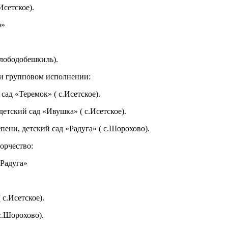
Исетское).
о»
Слободобешкиль).
ли групповом исполнении:
сад «Теремок» ( с.Исетское).
етский сад «Ивушка» ( с.Исетское).
пени, детский сад «Радуга» ( с.Шорохово).
орчество:
«Радуга»
 с.Исетское).
с.Шорохово).