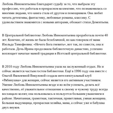
Любовь Иннокентьевна благодарит судьбу за то, что выбрала эту
профессию, что работала в прекрасном коллективе, что познакомилась со
многими людьми, что книга стала её другом и помощником. Она любит
читать детективы, фантастику, любовные романы, классику. С
удовольствием знакомится с новыми авторами, обожает стихи Дементьева.
В Центральной библиотеке Любовь Иннокентьевна проработала почти 40
лет. Конечно, её жизнь не была безоблачной, но как говорила её мама
Изольда Тимофеевна: «Нечего Бога гневить», вот так, по совести, она и
работала. Дочь Ирина продолжила библиотечную династию, успешно
воплощает начатые мамой традиции в Исетской центральной библиотеке.
В 2010 году Любовь Иннокентьевна ушла на заслуженный отдых. Но и
сейчас является частым гостем библиотеки. Ещё в 1996 году она вместе с
Ольгой Яковлевной Викуловой создала интеллектуальный клуб
«Рябинушка» для женщин, сейчас является его активным участником.
Умение Любовь Иннокентьевны везде и во всём успевать, делать всё
качественно, её уважительное отношение к своему и чужому труду всегда
восхищало коллег, она пользовалась и пользуется большим уважением в
районе. Начитанная, грамотная, тактичная, приветливая, умная женщина.
Большая выдумщица, прекрасная хозяйка, мама, а сейчас уже и бабушка
двух внуков.