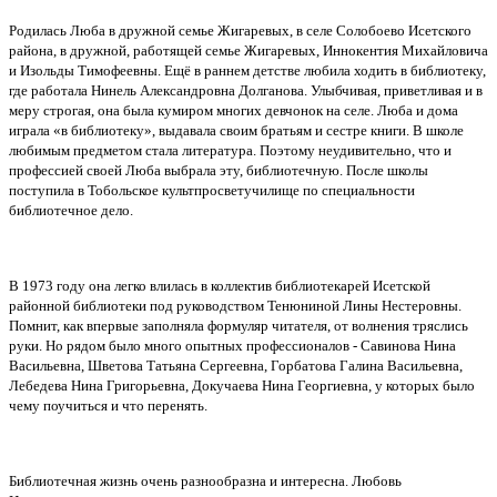
Родилась Люба в дружной семье Жигаревых, в селе Солобоево Исетского
района, в дружной, работящей семье Жигаревых, Иннокентия Михайловича
и Изольды Тимофеевны. Ещё в раннем детстве любила ходить в библиотеку,
где работала Нинель Александровна Долганова. Улыбчивая, приветливая и в
меру строгая, она была кумиром многих девчонок на селе. Люба и дома
играла «в библиотеку», выдавала своим братьям и сестре книги. В школе
любимым предметом стала литература. Поэтому неудивительно, что и
профессией своей Люба выбрала эту, библиотечную. После школы
поступила в Тобольское культпросветучилище по специальности
библиотечное дело.
В 1973 году она легко влилась в коллектив библиотекарей Исетской
районной библиотеки под руководством Тенюниной Лины Нестеровны.
Помнит, как впервые заполняла формуляр читателя, от волнения тряслись
руки. Но рядом было много опытных профессионалов - Савинова Нина
Васильевна, Шветова Татьяна Сергеевна, Горбатова Галина Васильевна,
Лебедева Нина Григорьевна, Докучаева Нина Георгиевна, у которых было
чему поучиться и что перенять.
Библиотечная жизнь очень разнообразна и интересна. Любовь