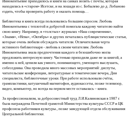
Иннокентьевне приходилось и книги на санках возить с почты, которая
находилась в «старом» Исетске, и на лошади из с. Бобылево до д. Лобаново
ездить, чтобы проверить работу и оказать помощь…
Библиотека и книга всегда пользовались большим спросом. Любовь
Иннокентьевна с теплотой и добротой помогала каждому читателю найти
свою книгу. Например, в «толстых» журналах «Наш современник»,
«Знамя», «Нева», «Октябрь» и других печатались публицистические статьи,
которые очень любили обсуждать читатели. Отличительная черта
истинного библиотекаря - любовь к своим читателям. Любовь
Иннокентьевна знала предпочтения каждого и безошибочно могла
предложить интересную книгу. Частенько приходили даже не за книгой, а
именно к ней, ценили как умного, понимающего, умеющего выслушать,
собеседника. Она проводила много массовых мероприятий: диспуты,
читательские конференции, литературные и тематические вечера, Дни
специалиста, библиотечные уроки. При работе использовали счёты,
грампластинки, катушечный магнитофон, аудиокассеты, позже телевизор,
видео, компьютер, но всегда на первом месте оставалась – книга.
За профессионализм, за добросовестный труд Л.И.Калиновская в 1987 г.
была награждена Почетной грамотой Министерства культуры СССР и ЦК
профсоюза работников культуры., позже заведующей отдела обслуживания
Центральной библиотеки.