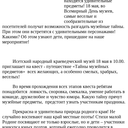
находятся удивительные
предметы! 18 мая, во
Всемирный День музеев,
самые веселые и
сообразительные из
посетителей получат возможность разгадать музейные тайны.
При этом они встретятся с удивительными персонажами!
Какими? Об этом узнают дети, пришедшие на наше
мероприятие!
Исетский народный краеведческий музей 18 мая в 10.00.
приглашает на квест - путешествие «Тайны музейных
предметов» всех желающих, а особенно смелых, храбрых,
веселых!
Во время прохождения всех этапов квеста ребятам
понадобится ловкость, сноровка, смекалка, умение работать в
команде, дружелюбие и чувство юмора. Какую тайну прячут
музейные предметы, предстоит узнать участникам праздника.
Прекрасна и удивительна природа родного края! Не
случайно воспевают наш край местные поэты! Стихи малой
Родине посвящают не только взрослые, но и дети – участники
конкурса юных поэтов, который ежегодно проводится в