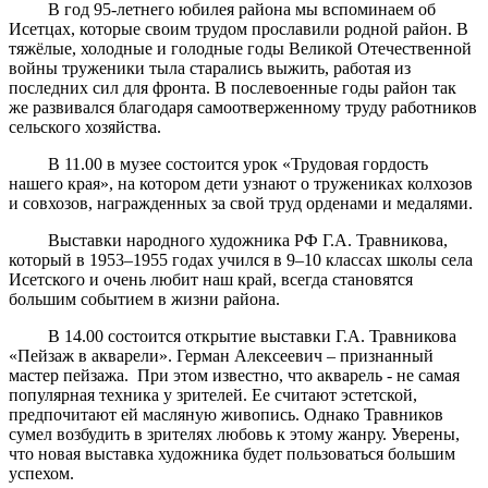
В год 95-летнего юбилея района мы вспоминаем об
Исетцах, которые своим трудом прославили родной район. В
тяжёлые, холодные и голодные годы Великой Отечественной
войны труженики тыла старались выжить, работая из
последних сил для фронта. В послевоенные годы район так
же развивался благодаря самоотверженному труду работников
сельского хозяйства.
В 11.00 в музее состоится урок «Трудовая гордость
нашего края», на котором дети узнают о тружениках колхозов
и совхозов, награжденных за свой труд орденами и медалями.
Выставки народного художника РФ Г.А. Травникова,
который в 1953–1955 годах учился в 9–10 классах школы села
Исетского и очень любит наш край, всегда становятся
большим событием в жизни района.
В 14.00 состоится открытие выставки Г.А. Травникова
«Пейзаж в акварели». Герман Алексеевич – признанный
мастер пейзажа. При этом известно, что акварель - не самая
популярная техника у зрителей. Ее считают эстетской,
предпочитают ей масляную живопись. Однако Травников
сумел возбудить в зрителях любовь к этому жанру. Уверены,
что новая выставка художника будет пользоваться большим
успехом.