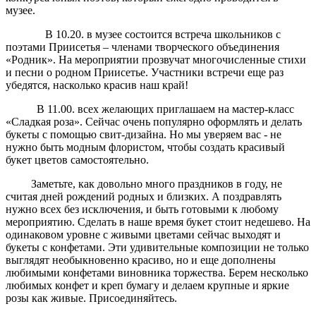
музее.
В 10.20. в музее состоится встреча школьников с
поэтами Приисетья – членами творческого объединения
«Родник». На мероприятии прозвучат многочисленные стихи
и песни о родном Приисетье. Участники встречи еще раз
убедятся, насколько красив наш край!
В 11.00. всех желающих приглашаем на мастер-класс
«Сладкая роза». Сейчас очень популярно оформлять и делать
букеты с помощью свит-дизайна. Но мы уверяем вас - не
нужно быть модным флористом, чтобы создать красивый
букет цветов самостоятельно.
Заметьте, как довольно много праздников в году, не
считая дней рождений родных и близких. А поздравлять
нужно всех без исключения, и быть готовыми к любому
мероприятию. Сделать в наше время букет стоит недешево. На
одинаковом уровне с живыми цветами сейчас выходят и
букеты с конфетами. Эти удивительные композиции не только
выглядят необыкновенно красиво, но и еще дополнены
любимыми конфетами виновника торжества. Берем несколько
любимых конфет и креп бумагу и делаем крупные и яркие
розы как живые. Присоединяйтесь.