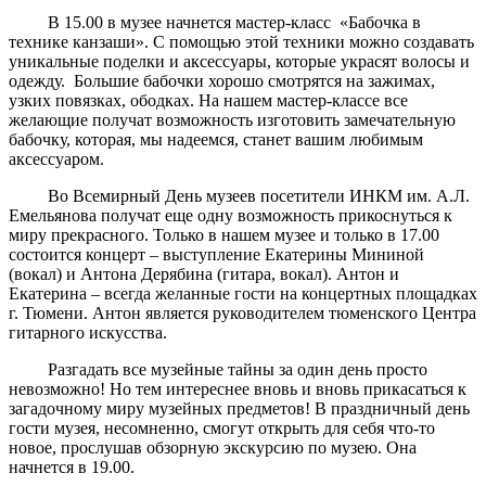
В 15.00 в музее начнется мастер-класс «Бабочка в
технике канзаши». С помощью этой техники можно создавать
уникальные поделки и аксессуары, которые украсят волосы и
одежду. Большие бабочки хорошо смотрятся на зажимах,
узких повязках, ободках. На нашем мастер-классе все
желающие получат возможность изготовить замечательную
бабочку, которая, мы надеемся, станет вашим любимым
аксессуаром.
Во Всемирный День музеев посетители ИНКМ им. А.Л.
Емельянова получат еще одну возможность прикоснуться к
миру прекрасного. Только в нашем музее и только в 17.00
состоится концерт – выступление Екатерины Мининой
(вокал) и Антона Дерябина (гитара, вокал). Антон и
Екатерина – всегда желанные гости на концертных площадках
г. Тюмени. Антон является руководителем тюменского Центра
гитарного искусства.
Разгадать все музейные тайны за один день просто
невозможно! Но тем интереснее вновь и вновь прикасаться к
загадочному миру музейных предметов! В праздничный день
гости музея, несомненно, смогут открыть для себя что-то
новое, прослушав обзорную экскурсию по музею. Она
начнется в 19.00.