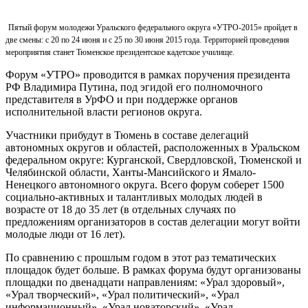
Пятый форум молодежи Уральского федерального округа «УТРО-2015» пройдет в
две смены: с 20 по 24 июня и с 25 по 30 июня 2015 года. Территорией проведения
мероприятия станет Тюменское президентское кадетское училище.
Форум «УТРО» проводится в рамках поручения президента
РФ Владимира Путина, под эгидой его полномочного
представителя в УрФО и при поддержке органов
исполнительной власти регионов округа.
Участники прибудут в Тюмень в составе делегаций
автономных округов и областей, расположенных в Уральском
федеральном округе: Курганской, Свердловской, Тюменской и
Челябинской области, Ханты-Мансийского и Ямало-
Ненецкого автономного округа. Всего форум соберет 1500
социально-активных и талантливых молодых людей в
возрасте от 18 до 35 лет (в отдельных случаях по
предложениям организаторов в состав делегации могут войти
молодые люди от 16 лет).
По сравнению с прошлым годом в этот раз тематических
площадок будет больше. В рамках форума будут организованы
площадки по двенадцати направлениям: «Урал здоровый»,
«Урал творческий», «Урал политический», «Урал
информационный», «Урал новаторский», «Урал