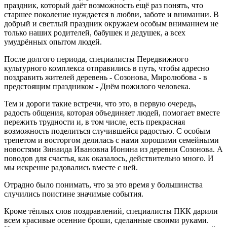
праздник, который даёт возможность ещё раз понять, что
старшее поколение нуждается в любви, заботе и внимании. В
добрый и светлый праздник окружаем особым вниманием не
только наших родителей, бабушек и дедушек, а всех
умудрённых опытом людей.
После долгого периода, специалисты Передвижного
культурного комплекса отправились в путь, чтобы адресно
поздравить жителей деревень - Созонова, Миролюбова - в
предстоящим праздником - Днём пожилого человека.
Тем и дороги такие встречи, что это, в первую очередь,
радость общения, которая объединяет людей, помогает вместе
пережить трудности и, в том числе, есть прекрасная
возможность поделиться случившейся радостью. С особым
трепетом и восторгом делилась с нами хорошими семейными
новостями Зинаида Ивановна Ионина из деревни Созонова. А
поводов для счастья, как оказалось, действительно много. И
мы искренне радовались вместе с ней.
Отрадно было понимать, что за это время у большинства
случились поистине значимые события.
Кроме тёплых слов поздравлений, специалисты ПКК дарили
всем красивые осенние броши, сделанные своими руками.