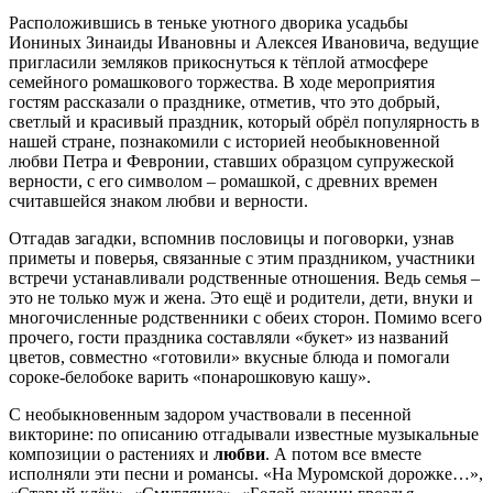
Расположившись в теньке уютного дворика усадьбы
Иониных Зинаиды Ивановны и Алексея Ивановича, ведущие
пригласили земляков прикоснуться к тёплой атмосфере
семейного ромашкового торжества. В ходе мероприятия
гостям рассказали о празднике, отметив, что это добрый,
светлый и красивый праздник, который обрёл популярность в
нашей стране, познакомили с историей необыкновенной
любви Петра и Февронии, ставших образцом супружеской
верности, с его символом – ромашкой, с древних времен
считавшейся знаком любви и верности.
Отгадав загадки, вспомнив пословицы и поговорки, узнав
приметы и поверья, связанные с этим праздником, участники
встречи устанавливали родственные отношения. Ведь семья –
это не только муж и жена. Это ещё и родители, дети, внуки и
многочисленные родственники с обеих сторон. Помимо всего
прочего, гости праздника составляли «букет» из названий
цветов, совместно «готовили» вкусные блюда и помогали
сороке-белобоке варить «понарошковую кашу».
С необыкновенным задором участвовали в песенной
викторине: по описанию отгадывали известные музыкальные
композиции о растениях и
любви
. А потом все вместе
исполняли эти песни и романсы. «На Муромской дорожке…»,