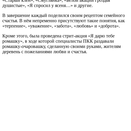
«Старый клён», «Смуглянка», «Белой акации гроздья
душистые», «Я спросил у ясеня…» и другие.
В завершение каждый поделился своим рецептом семейного
счастья. В нём непременно присутствуют такие понятия, как
«терпение», «уважение», «забота», «любовь» и «доброта».
Кроме этого, была проведена стрит-акция «Я дарю тебе
ромашку», в ходе которой специалисты ПКК раздавали
ромашку-очаровашку, сделанную своими руками, жителям
деревень с пожеланиями любви и счастья.